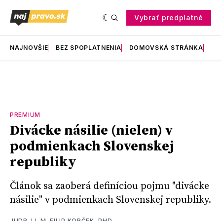
Vybrať predplatné
NAJNOVŠIE
BEZ SPOPLATNENIA
DOMOVSKÁ STRÁNKA
RE
PREMIUM
Divácke násilie (nielen) v
podmienkach Slovenskej
republiky
Článok sa zaoberá definíciou pojmu "divácke
násilie" v podmienkach Slovenskej republiky.
JUDR. LL.M. FILIP KORČEK, PHD.