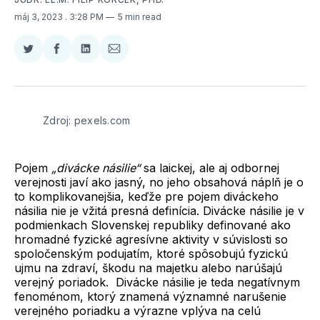
máj 3, 2023
. 3:28 PM
5 min read
Zdieľať
Zdieľať
Zdieľať
Zdieľať
na
na
na
cez
Twitter
Facebooku
LinkedIne
E-
Mail
Zdroj: pexels.com
Pojem
„divácke násilie“
sa laickej, ale aj odbornej
verejnosti javí ako jasný, no jeho obsahová náplň je o
to komplikovanejšia, keďže pre pojem diváckeho
násilia nie je vžitá presná definícia. Divácke násilie je v
podmienkach Slovenskej republiky definované ako
hromadné fyzické agresívne aktivity v súvislosti so
spoločenským podujatím, ktoré spôsobujú fyzickú
ujmu na zdraví, škodu na majetku alebo narúšajú
verejný poriadok. Divácke násilie je teda negatívnym
fenoménom, ktorý znamená významné narušenie
verejného poriadku a výrazne vplýva na celú