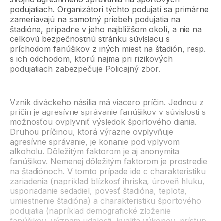
podujatiach. Organizátori týchto podujatí sa primárne
zameriavajú na samotný priebeh podujatia na
štadióne, prípadne v jeho najbližšom okolí, a nie na
celkovú bezpečnostnú stránku súvisiacu s
príchodom fanúšikov z iných miest na štadión, resp.
s ich odchodom, ktorú najmä pri rizikových
podujatiach zabezpečuje Policajný zbor.
Vznik diváckeho násilia má viacero príčin. Jednou z
príčin je agresívne správanie fanúšikov v súvislosti s
možnosťou ovplyvniť výsledok športového diania.
Druhou príčinou, ktorá výrazne ovplyvňuje
agresívne správanie, je konanie pod vplyvom
alkoholu. Dôležitým faktorom je aj anonymita
fanúšikov. Nemenej dôležitým faktorom je prostredie
na štadiónoch. V tomto prípade ide o charakteristiku
zariadenia (napríklad blízkosť ihriska, úroveň hluku,
usporiadanie sedadiel, povesť štadióna, teplota,
umiestnenie štadióna) a charakteristiku športového
podujatia (napríklad demografické zloženie
fanúšikov, význam udalosti, kvalita výkonov, prístup