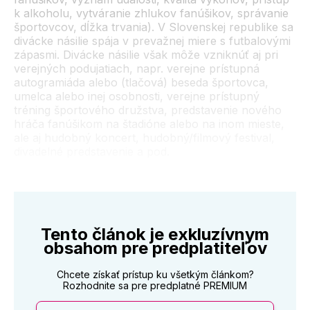
k alkoholu, vytváranie zhlukov fanúšikov, správanie
športovcov, dĺžka trvania). V Slovenskej republike sa
divácke násilie spája v prevažnej miere s futbalovými
zápasmi. Divácke násilie však môže vzniknúť aj pri
verejných podujatiach, napr. verejne prístupná
autogramiáda alebo (tlačová) beseda športovca,
umelca alebo inej osobnosti, verejne prístupný
tréning športového družstva, predstavenie nového
hráča fanúšikom na štadióne alebo na inom mieste,
ale aj hudobný koncert, hudobný/filmový festival,
divadelné predstavenie a pod.
Tento článok je exkluzívnym
obsahom pre predplatiteľov
Chcete získať prístup ku všetkým článkom?
Rozhodnite sa pre predplatné PREMIUM