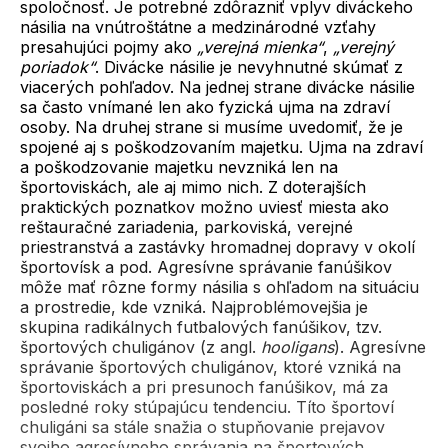
spoločnosť. Je potrebné zdôrazniť vplyv diváckeho
násilia na vnútroštátne a medzinárodné vzťahy
presahujúci pojmy ako
„verejná mienka“
,
„verejný
poriadok“
. Divácke násilie je nevyhnutné skúmať z
viacerých pohľadov. Na jednej strane divácke násilie
sa často vnímané len ako fyzická ujma na zdraví
osoby. Na druhej strane si musíme uvedomiť, že je
spojené aj s poškodzovaním majetku. Ujma na zdraví
a poškodzovanie majetku nevzniká len na
športoviskách, ale aj mimo nich. Z doterajších
praktických poznatkov možno uviesť miesta ako
reštauračné zariadenia, parkoviská, verejné
priestranstvá a zastávky hromadnej dopravy v okolí
športovísk a pod. Agresívne správanie fanúšikov
môže mať rôzne formy násilia s ohľadom na situáciu
a prostredie, kde vzniká. Najproblémovejšia je
skupina radikálnych futbalových fanúšikov, tzv.
športových chuligánov (z angl.
hooligans
). Agresívne
správanie športových chuligánov, ktoré vzniká na
športoviskách a pri presunoch fanúšikov, má za
posledné roky stúpajúcu tendenciu. Títo športoví
chuligáni sa stále snažia o stupňovanie prejavov
svojho agresívneho správania na športových