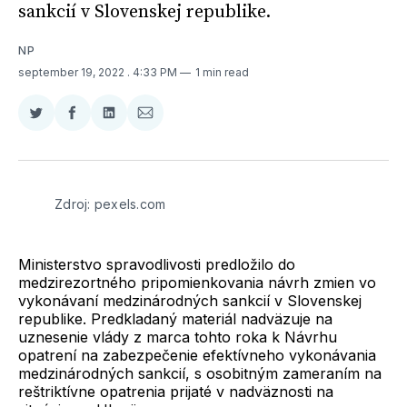
sankcií v Slovenskej republike.
NP
september 19, 2022
. 4:33 PM
1 min read
Zdieľať
Zdieľať
Zdieľať
Zdieľať
na
na
na
cez
Twitter
Facebooku
LinkedIne
E-
Mail
Zdroj: pexels.com
Ministerstvo spravodlivosti predložilo do
medzirezortného pripomienkovania návrh zmien vo
vykonávaní medzinárodných sankcií v Slovenskej
republike. Predkladaný materiál nadväzuje na
uznesenie vlády z marca tohto roka k Návrhu
opatrení na zabezpečenie efektívneho vykonávania
medzinárodných sankcií, s osobitným zameraním na
reštriktívne opatrenia prijaté v nadväznosti na