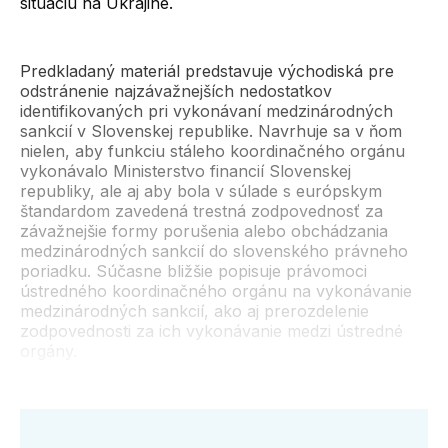
situáciu na Ukrajine.
Predkladaný materiál predstavuje východiská pre
odstránenie najzávažnejších nedostatkov
identifikovaných pri vykonávaní medzinárodných
sankcií v Slovenskej republike. Navrhuje sa v ňom
nielen, aby funkciu stáleho koordinačného orgánu
vykonávalo Ministerstvo financií Slovenskej
republiky, ale aj aby bola v súlade s európskym
štandardom zavedená trestná zodpovednosť za
závažnejšie formy porušenia alebo obchádzania
medzinárodných sankcií do slovenského právneho
poriadku. Súčasne bližšie popisuje právomoci
ústredného koordinačného orgánu na vykonávanie
medzinárodných sankcií, ako aj prerozdelenie
zodpovednosti za ich vykonávanie medzi ústredné
orgány.