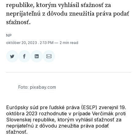
republike, ktorým vyhlásil sťažnosť za
neprijateľnú z dôvodu zneužitia práva podať
sťažnosť.
NP
október 20, 2023
. 2:13 PM
2 min read
Zdieľať
Zdieľať
Zdieľať
Zdieľať
na
na
na
cez
Twitter
Facebooku
LinkedIne
E-
Mail
Foto: pixabay.com
Európsky súd pre ľudské práva (ESĽP) zverejnil 19.
októbra 2023 rozhodnutie v prípade Verčimák proti
Slovenskej republike, ktorým vyhlásil sťažnosť za
neprijateľnú z dôvodu zneužitia práva podať
sťažnosť.