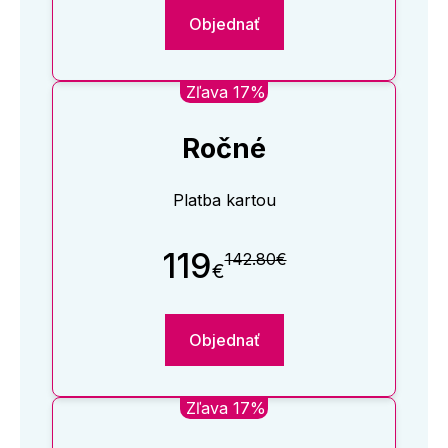
Objednať
Zľava 17%
Ročné
Platba kartou
119
142.80€
€
Objednať
Zľava 17%