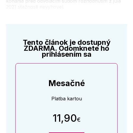
konania pred odvolacím súdom rozhodnutím z júla
2021 sťažnosti nevyhovel.
Tento článok je dostupný
ZDARMA. Odomknete ho
prihlásením sa
Mesačné
Platba kartou
11,90
€