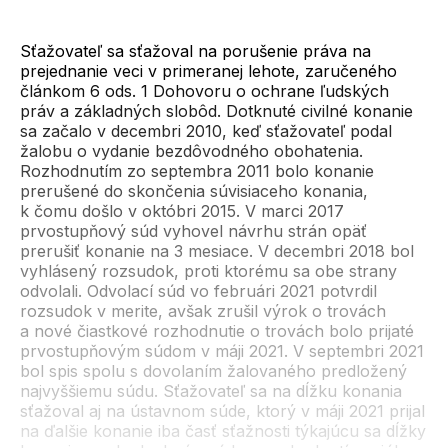
Sťažovateľ sa sťažoval na porušenie práva na
prejednanie veci v primeranej lehote, zaručeného
článkom 6 ods. 1 Dohovoru o ochrane ľudských
práv a základných slobôd. Dotknuté civilné konanie
sa začalo v decembri 2010, keď sťažovateľ podal
žalobu o vydanie bezdôvodného obohatenia.
Rozhodnutím zo septembra 2011 bolo konanie
prerušené do skončenia súvisiaceho konania,
k čomu došlo v októbri 2015. V marci 2017
prvostupňový súd vyhovel návrhu strán opäť
prerušiť konanie na 3 mesiace. V decembri 2018 bol
vyhlásený rozsudok, proti ktorému sa obe strany
odvolali. Odvolací súd vo februári 2021 potvrdil
rozsudok v merite, avšak zrušil výrok o trovách
a nové čiastkové rozhodnutie o trovách bolo prijaté
prvostupňovým súdom v máji 2021. V septembri 2021
bol spis spolu s dovolaním žalovaného predložený
najvyššiemu súdu. Sťažovateľ sa na dĺžku konania
sťažoval aj na ústavnom súde, ktorý v máji 2021 prijal
na ďalšie konanie iba časť sťažnosti týkajúcu sa dĺžky