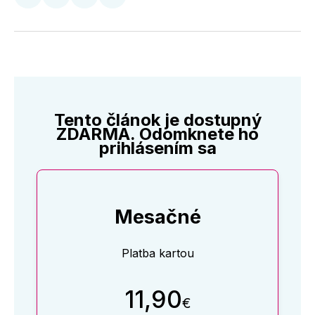
Zdieľať
Zdieľať
Zdieľať
Zdieľať
na
na
na
cez
Twitter
Facebooku
LinkedIne
E-
Mail
Tento článok je dostupný
ZDARMA. Odomknete ho
prihlásením sa
Mesačné
Platba kartou
11,90
€