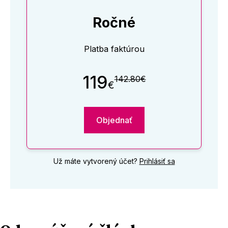
Ročné
Platba faktúrou
119
142.80€
€
Objednať
Už máte vytvorený účet?
Prihlásiť sa