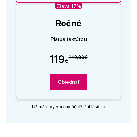
Zľava 17%
Ročné
Platba faktúrou
119
142.80€
€
Objednať
Už máte vytvorený účet?
Prihlásiť sa