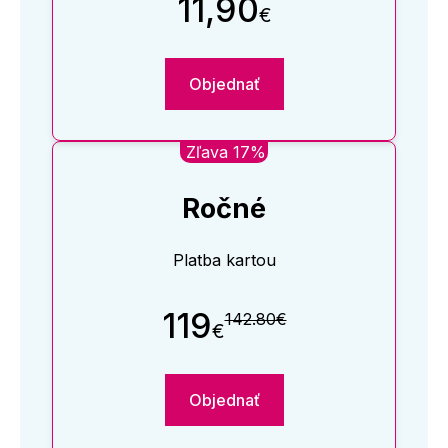
11,90
€
Objednať
Zľava 17%
Ročné
Platba kartou
119
142.80€
€
Objednať