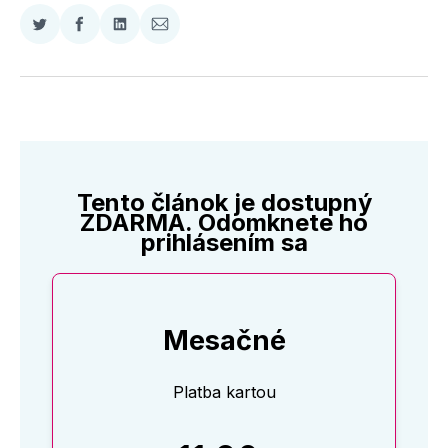
Zdieľať
Zdieľať
Zdieľať
Zdieľať
na
na
na
cez
Twitter
Facebooku
LinkedIne
E-
Mail
Tento článok je dostupný
ZDARMA. Odomknete ho
prihlásením sa
Mesačné
Platba kartou