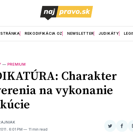
 STRÁNKA
REKODIFIKÁCIA OZ
NEWSLETTER
JUDIKÁTY
LEGI
Y
—
PREMIUM
DIKATÚRA: Charakter
erenia na vykonanie
kúcie
RAJNIAK
Zdieľať
Zdieľ
2011
. 6:01 PM
11 min read