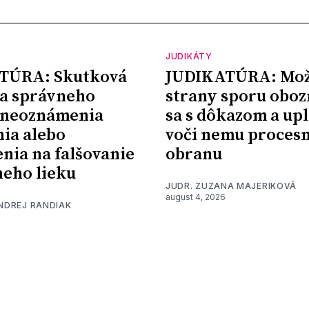
JUDIKÁTY
TÚRA: Skutková
JUDIKATÚRA: Mož
a správneho
strany sporu oboz
 neoznámenia
sa s dôkazom a upl
nia alebo
voči nemu proces
nia na falšovanie
obranu
eho lieku
JUDR. ZUZANA MAJERIKOVÁ
august 4, 2026
ONDREJ RANDIAK