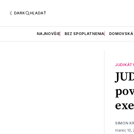
DARK
HĽADAŤ
NAJNOVŠIE
BEZ SPOPLATNENIA
DOMOVSKÁ
JUDIKÁT
JU
pov
exe
SIMON K
marec 10, 