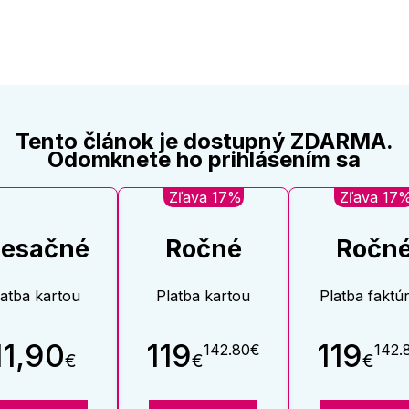
na
na
Twitter
Face
Tento článok je dostupný ZDARMA.
Odomknete ho prihlásením sa
Zľava 17%
Zľava 17
esačné
Ročné
Ročn
latba kartou
Platba kartou
Platba faktú
11,90
119
119
142.80€
142.
€
€
€