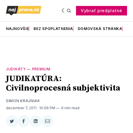
Vybrať predplatné
NAJNOVŠIE
BEZ SPOPLATNENIA
DOMOVSKÁ STRÁNKA
RE
JUDIKÁTY
—
PREMIUM
JUDIKATÚRA:
Civilnoprocesná subjektivita
SIMON KRAJNIAK
december 7, 2011
. 10:06 PM
6 min read
Zdieľať
Zdieľať
Zdieľať
Zdieľať
na
na
na
cez