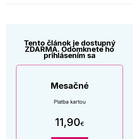
Twitter
Facebooku
LinkedIne
E-
Mail
Tento článok je dostupný
ZDARMA. Odomknete ho
prihlásením sa
Mesačné
Platba kartou
11,90
€