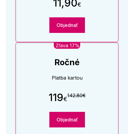
11,90
€
Objednať
Zľava 17%
Ročné
Platba kartou
119
142.80€
€
Objednať