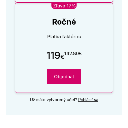
Zľava 17%
Ročné
Platba faktúrou
119
142.80€
€
Objednať
Už máte vytvorený účet?
Prihlásiť sa