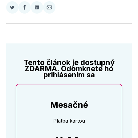
Zdieľať
Zdieľať
Zdieľať
Zdieľať
na
na
na
cez
Twitter
Facebooku
LinkedIne
E-
Mail
Tento článok je dostupný
ZDARMA. Odomknete ho
prihlásením sa
Mesačné
Platba kartou