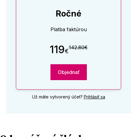
Ročné
Platba faktúrou
119
142.80€
€
Objednať
Už máte vytvorený účet?
Prihlásiť sa