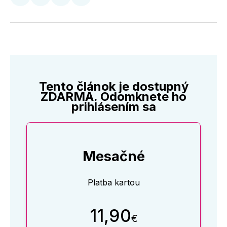
Zdieľať
Zdieľať
Zdieľať
Zdieľať
na
na
na
cez
Twitter
Facebooku
LinkedIne
E-
Mail
Tento článok je dostupný
ZDARMA. Odomknete ho
prihlásením sa
Mesačné
Platba kartou
11,90
€