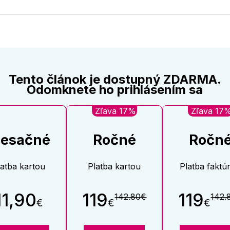
na
na
Twitter
Face
Tento článok je dostupný ZDARMA.
Odomknete ho prihlásením sa
Zľava 17%
Zľava 17
esačné
Ročné
Ročn
latba kartou
Platba kartou
Platba faktú
11,90
119
119
142.80€
142.
€
€
€