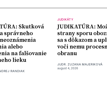
JUDIKÁTY
TÚRA: Skutková
JUDIKATÚRA: Mož
a správneho
strany sporu oboz
 neoznámenia
sa s dôkazom a upl
nia alebo
voči nemu proces
nia na falšovanie
obranu
eho lieku
JUDR. ZUZANA MAJERIKOVÁ
august 4, 2026
ONDREJ RANDIAK