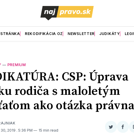
 STRÁNKA
REKODIFIKÁCIA OZ
NEWSLETTER
JUDIKÁTY
LEGI
Y
—
PREMIUM
DIKATÚRA: CSP: Úprava
ku rodiča s maloletým
ťaťom ako otázka právn
RAJNIAK
Zdieľať
Zdieľ
30, 2019
. 5:36 PM
15 min read