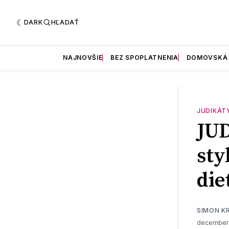
DARK
HĽADAŤ
NAJNOVŠIE
BEZ SPOPLATNENIA
DOMOVSKÁ
JUDIKÁT
JU
sty
die
SIMON K
december 