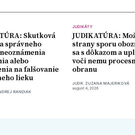
JUDIKÁTY
TÚRA: Skutková
JUDIKATÚRA: Mož
a správneho
strany sporu oboz
 neoznámenia
sa s dôkazom a upl
nia alebo
voči nemu proces
nia na falšovanie
obranu
eho lieku
JUDR. ZUZANA MAJERIKOVÁ
august 4, 2026
ONDREJ RANDIAK