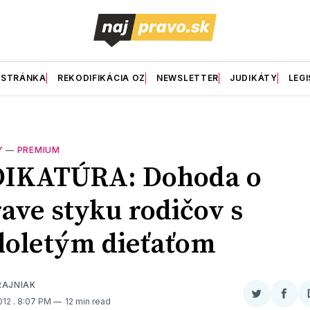
 STRÁNKA
REKODIFIKÁCIA OZ
NEWSLETTER
JUDIKÁTY
LEGI
Y
—
PREMIUM
DIKATÚRA: Dohoda o
ave styku rodičov s
oletým dieťaťom
RAJNIAK
Zdieľať
Zdieľ
2012
. 8:07 PM
12 min read