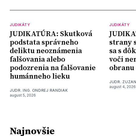
JUDIKÁTY
JUDIKÁTY
JUDIKATÚRA: Skutková
JUDIKA
podstata správneho
strany 
deliktu neoznámenia
sa s dô
falšovania alebo
voči ne
podozrenia na falšovanie
obranu
humánneho lieku
JUDR. ZUZA
august 4, 2026
JUDR. ING. ONDREJ RANDIAK
august 5, 2026
Najnovšie