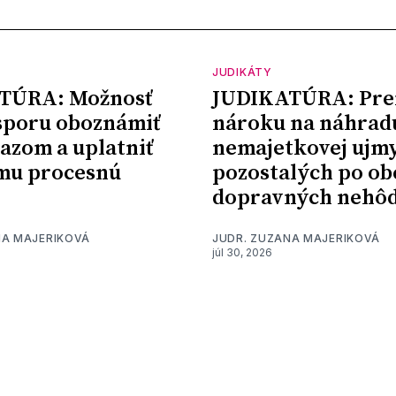
JUDIKÁTY
TÚRA: Možnosť
JUDIKATÚRA: Pre
sporu oboznámiť
nároku na náhrad
kazom a uplatniť
nemajetkovej ujm
mu procesnú
pozostalých po ob
dopravných nehô
NA MAJERIKOVÁ
JUDR. ZUZANA MAJERIKOVÁ
júl 30, 2026