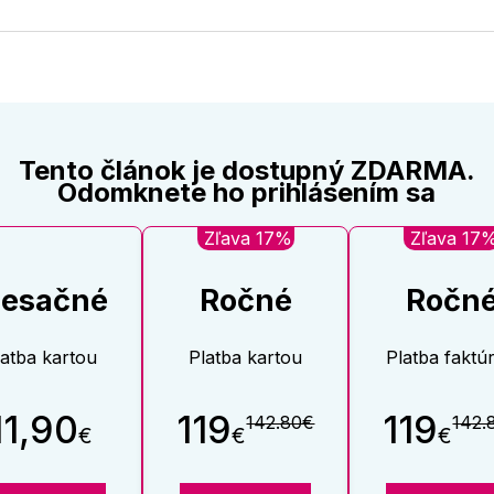
na
na
Twitter
Face
Tento článok je dostupný ZDARMA.
Odomknete ho prihlásením sa
Zľava 17%
Zľava 17
esačné
Ročné
Ročn
latba kartou
Platba kartou
Platba faktú
11,90
119
119
142.80€
142.
€
€
€