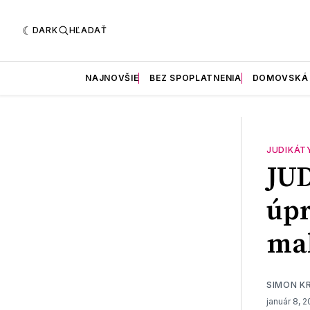
DARK
HĽADAŤ
NAJNOVŠIE
BEZ SPOPLATNENIA
DOMOVSKÁ
JUDIKÁT
JU
úpr
mal
SIMON K
január 8, 