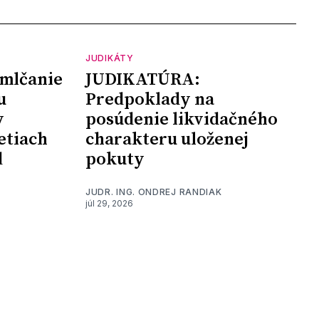
JUDIKÁTY
mlčanie
JUDIKATÚRA:
u
Predpoklady na
y
posúdenie likvidačného
etiach
charakteru uloženej
d
pokuty
JUDR. ING. ONDREJ RANDIAK
júl 29, 2026