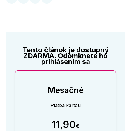
Zdieľať
Zdieľať
Zdieľať
Zdieľať
na
na
na
cez
Twitter
Facebooku
LinkedIne
E-
Mail
Tento článok je dostupný
ZDARMA. Odomknete ho
prihlásením sa
Mesačné
Platba kartou
11,90
€