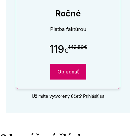
Ročné
Platba faktúrou
119
142.80€
€
Objednať
Už máte vytvorený účet?
Prihlásiť sa