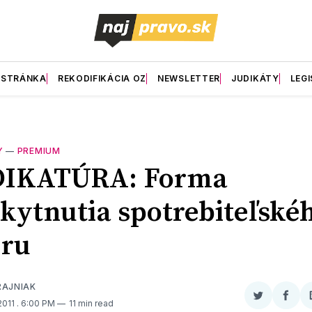
 STRÁNKA
REKODIFIKÁCIA OZ
NEWSLETTER
JUDIKÁTY
LEGI
Y
—
PREMIUM
DIKATÚRA: Forma
kytnutia spotrebiteľské
eru
RAJNIAK
Zdieľať
Zdieľ
2011
. 6:00 PM
11 min read