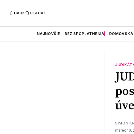
DARK
HĽADAŤ
NAJNOVŠIE
BEZ SPOPLATNENIA
DOMOVSKÁ
JUDIKÁT
JU
pos
úv
SIMON K
marec 10, 