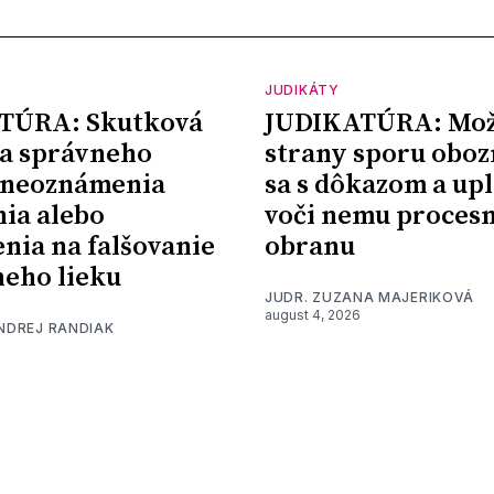
JUDIKÁTY
TÚRA: Skutková
JUDIKATÚRA: Mož
a správneho
strany sporu oboz
 neoznámenia
sa s dôkazom a upl
nia alebo
voči nemu proces
nia na falšovanie
obranu
eho lieku
JUDR. ZUZANA MAJERIKOVÁ
august 4, 2026
ONDREJ RANDIAK