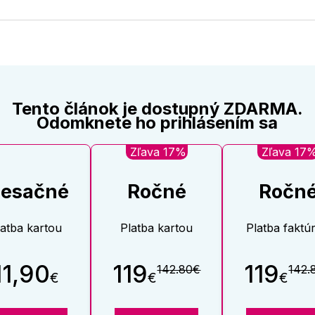
na
na
Twitter
Face
Tento článok je dostupný ZDARMA.
Odomknete ho prihlásením sa
Zľava 17%
Zľava 17
esačné
Ročné
Ročn
latba kartou
Platba kartou
Platba faktú
11,90
119
119
142.80€
142.
€
€
€