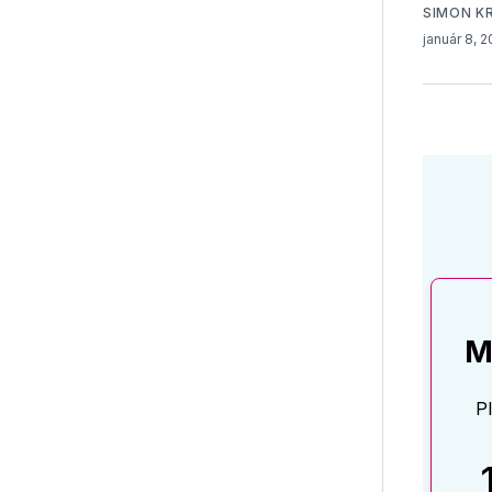
SIMON K
január 8, 
M
P