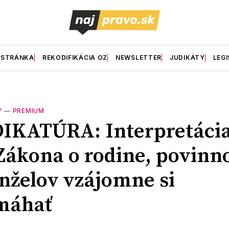
 STRÁNKA
REKODIFIKÁCIA OZ
NEWSLETTER
JUDIKÁTY
LEGI
Y
—
PREMIUM
IKATÚRA: Interpretácia
Zákona o rodine, povinn
želov vzájomne si
máhať