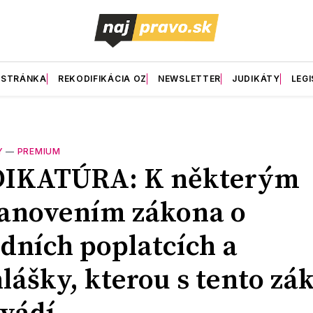
 STRÁNKA
REKODIFIKÁCIA OZ
NEWSLETTER
JUDIKÁTY
LEGI
Y
—
PREMIUM
DIKATÚRA: K některým
anovením zákona o
dních poplatcích a
lášky, kterou s tento zá