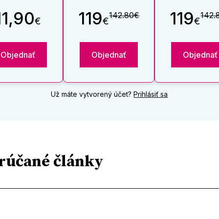
11,90
119
119
142.80€
142.
€
€
€
Objednať
Objednať
Objednať
Už máte vytvorený účet?
Prihlásiť sa
rúčané články