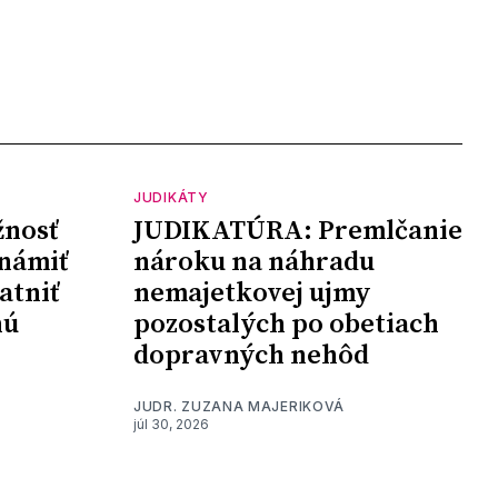
JUDIKÁTY
nosť
JUDIKATÚRA: Premlčanie
námiť
nároku na náhradu
atniť
nemajetkovej ujmy
nú
pozostalých po obetiach
dopravných nehôd
JUDR. ZUZANA MAJERIKOVÁ
júl 30, 2026