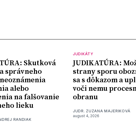
JUDIKÁTY
TÚRA: Skutková
JUDIKATÚRA: Mož
a správneho
strany sporu oboz
 neoznámenia
sa s dôkazom a upl
nia alebo
voči nemu proces
nia na falšovanie
obranu
eho lieku
JUDR. ZUZANA MAJERIKOVÁ
august 4, 2026
ONDREJ RANDIAK