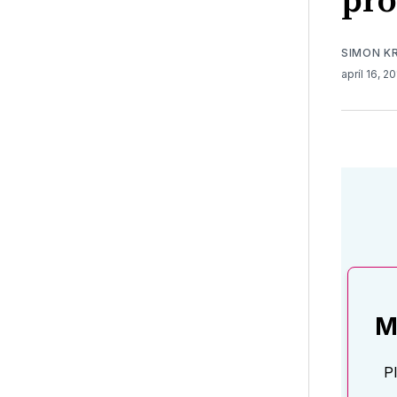
pro
SIMON K
apríl 16, 2
M
P