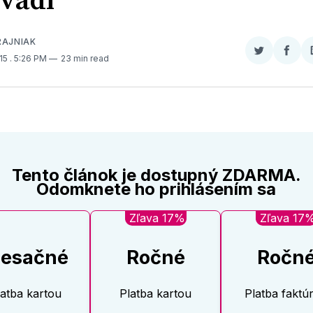
vádí
RAJNIAK
Zdieľať
Zdieľ
015
. 5:26 PM
23 min read
na
na
Twitter
Face
Tento článok je dostupný ZDARMA.
Odomknete ho prihlásením sa
Zľava 17%
Zľava 17
esačné
Ročné
Ročn
latba kartou
Platba kartou
Platba faktú