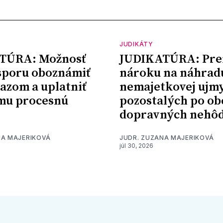
JUDIKÁTY
TÚRA: Možnosť
JUDIKATÚRA: Pre
sporu oboznámiť
nároku na náhrad
kazom a uplatniť
nemajetkovej ujm
mu procesnú
pozostalých po ob
dopravných nehô
NA MAJERIKOVÁ
JUDR. ZUZANA MAJERIKOVÁ
júl 30, 2026