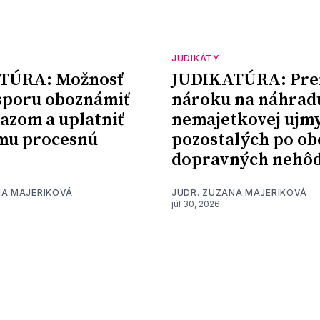
JUDIKÁTY
TÚRA: Možnosť
JUDIKATÚRA: Pre
sporu oboznámiť
nároku na náhrad
kazom a uplatniť
nemajetkovej ujm
mu procesnú
pozostalých po ob
dopravných nehô
NA MAJERIKOVÁ
JUDR. ZUZANA MAJERIKOVÁ
júl 30, 2026