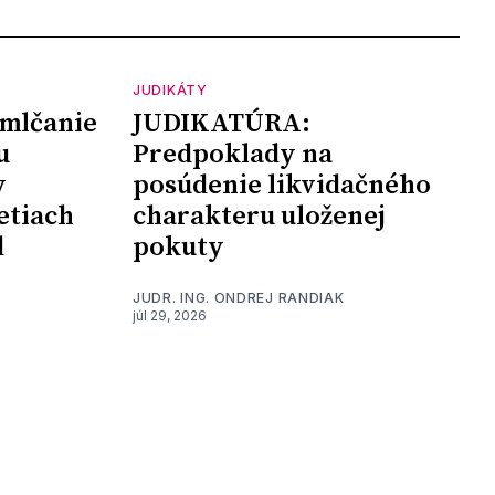
JUDIKÁTY
mlčanie
JUDIKATÚRA:
u
Predpoklady na
y
posúdenie likvidačného
etiach
charakteru uloženej
d
pokuty
JUDR. ING. ONDREJ RANDIAK
júl 29, 2026