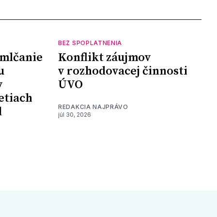
BEZ SPOPLATNENIA
mlčanie
Konflikt záujmov
u
v rozhodovacej činnosti
y
ÚVO
etiach
REDAKCIA NAJPRÁVO
d
júl 30, 2026