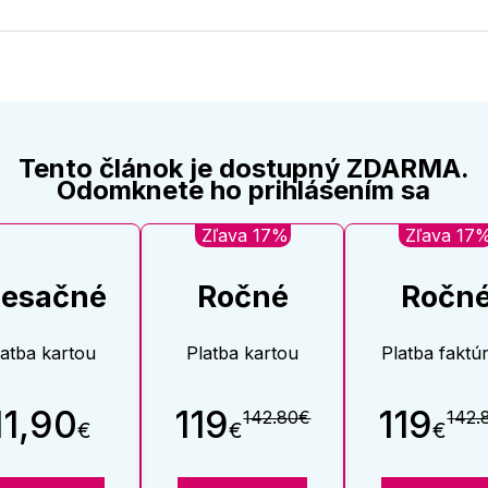
na
na
Twitter
Face
Tento článok je dostupný ZDARMA.
Odomknete ho prihlásením sa
Zľava 17%
Zľava 17
esačné
Ročné
Ročn
latba kartou
Platba kartou
Platba faktú
11,90
119
119
142.80€
142.
€
€
€