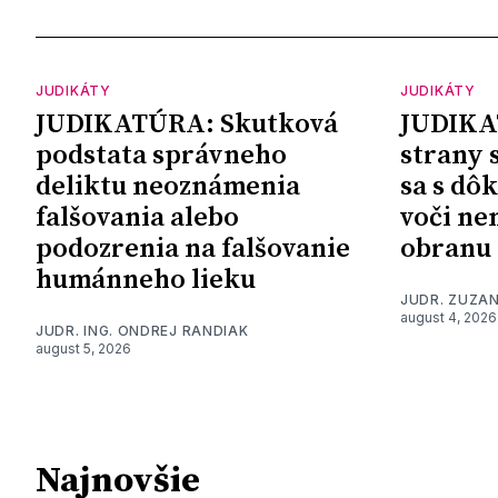
JUDIKÁTY
JUDIKÁTY
JUDIKATÚRA: Skutková
JUDIKA
podstata správneho
strany 
deliktu neoznámenia
sa s dô
falšovania alebo
voči ne
podozrenia na falšovanie
obranu
humánneho lieku
JUDR. ZUZA
august 4, 2026
JUDR. ING. ONDREJ RANDIAK
august 5, 2026
Najnovšie