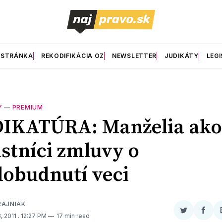
 STRÁNKA
REKODIFIKÁCIA OZ
NEWSLETTER
JUDIKÁTY
LEGI
Y
—
PREMIUM
DIKATÚRA: Manželia ako
stníci zmluvy o
obudnutí veci
RAJNIAK
Zdieľať
Zdieľ
, 2011
. 12:27 PM
17 min read