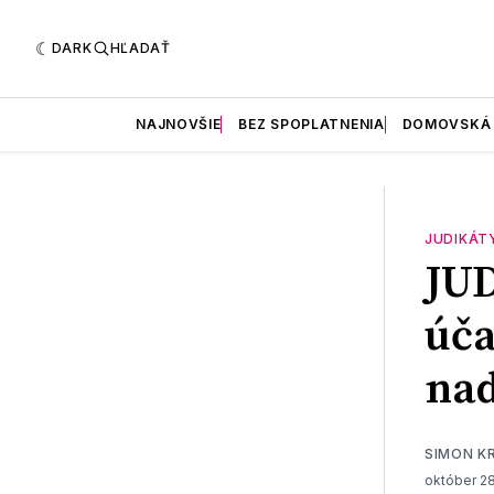
DARK
HĽADAŤ
NAJNOVŠIE
BEZ SPOPLATNENIA
DOMOVSKÁ
JUDIKÁT
JU
úča
nad
SIMON K
október 28