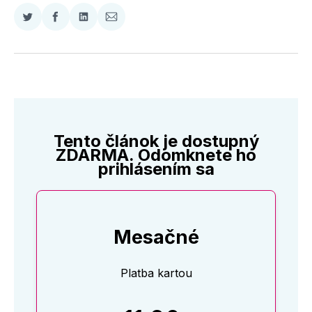
Zdieľať
Zdieľať
Zdieľať
Zdieľať
na
na
na
cez
Twitter
Facebooku
LinkedIne
E-
Mail
Tento článok je dostupný
ZDARMA. Odomknete ho
prihlásením sa
Mesačné
Platba kartou