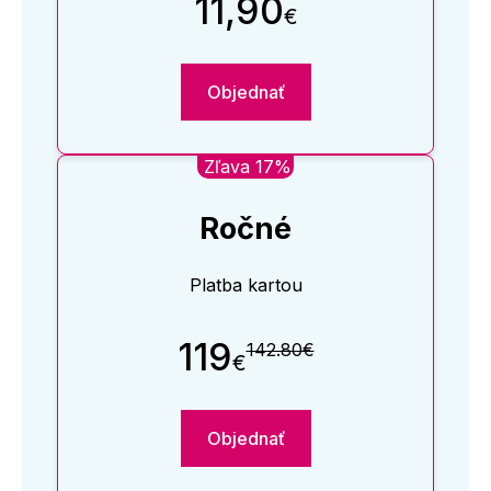
11,90
€
Objednať
Zľava 17%
Ročné
Platba kartou
119
142.80€
€
Objednať