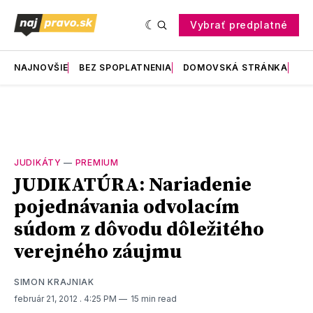
Vybrať predplatné
NAJNOVŠIE
BEZ SPOPLATNENIA
DOMOVSKÁ STRÁNKA
RE
JUDIKÁTY
—
PREMIUM
JUDIKATÚRA: Nariadenie
pojednávania odvolacím
súdom z dôvodu dôležitého
verejného záujmu
SIMON KRAJNIAK
február 21, 2012
. 4:25 PM
15 min read