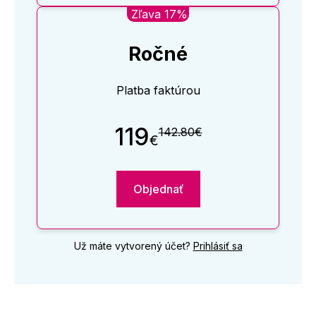
Zľava 17%
Ročné
Platba faktúrou
119
142.80€
€
Objednať
Už máte vytvorený účet?
Prihlásiť sa