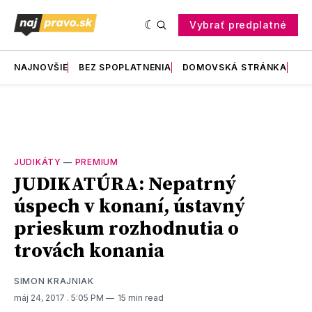
Vybrať predplatné
NAJNOVŠIE
BEZ SPOPLATNENIA
DOMOVSKÁ STRÁNKA
RE
JUDIKÁTY
—
PREMIUM
JUDIKATÚRA: Nepatrný
úspech v konaní, ústavný
prieskum rozhodnutia o
trovách konania
SIMON KRAJNIAK
máj 24, 2017
. 5:05 PM
15 min read