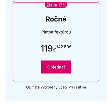
Zľava 17%
Ročné
Platba faktúrou
119
142.80€
€
Objednať
Už máte vytvorený účet?
Prihlásiť sa