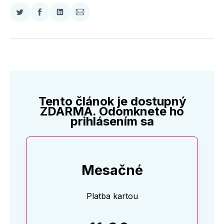
Zdieľať
Zdieľať
Zdieľať
Zdieľať
na
na
na
cez
Twitter
Facebooku
LinkedIne
E-
Mail
Tento článok je dostupný
ZDARMA. Odomknete ho
prihlásením sa
Mesačné
Platba kartou