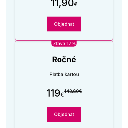
11,90
€
Objednať
Zľava 17%
Ročné
Platba kartou
119
142.80€
€
Objednať