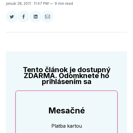
január 28, 2011
. 11:47 PM
9 min read
Zdieľať
Zdieľať
Zdieľať
Zdieľať
na
na
na
cez
Twitter
Facebooku
LinkedIne
E-
Mail
Tento článok je dostupný
ZDARMA. Odomknete ho
prihlásením sa
Mesačné
Platba kartou