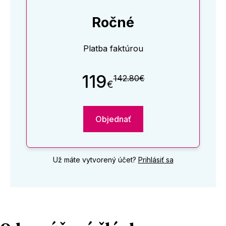
Ročné
Platba faktúrou
119
142.80€
€
Objednať
Už máte vytvorený účet?
Prihlásiť sa