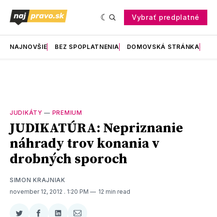
Vybrať predplatné
NAJNOVŠIE
BEZ SPOPLATNENIA
DOMOVSKÁ STRÁNKA
RE
JUDIKÁTY
—
PREMIUM
JUDIKATÚRA: Nepriznanie
náhrady trov konania v
drobných sporoch
SIMON KRAJNIAK
november 12, 2012
. 1:20 PM
12 min read