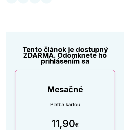
Zdieľať
Zdieľať
Zdieľať
Zdieľať
na
na
na
cez
Twitter
Facebooku
LinkedIne
E-
Mail
Tento článok je dostupný
ZDARMA. Odomknete ho
prihlásením sa
Mesačné
Platba kartou
11,90
€