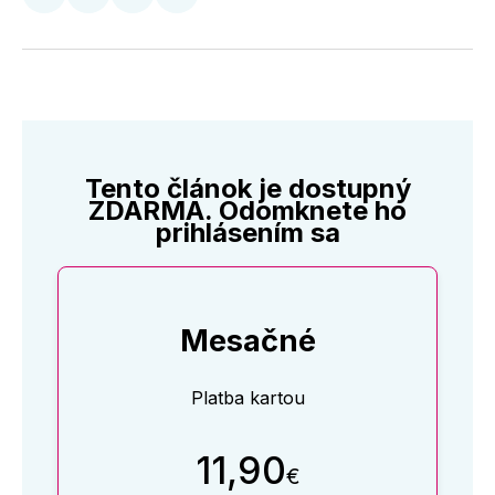
Zdieľať
Zdieľať
Zdieľať
Zdieľať
na
na
na
cez
Twitter
Facebooku
LinkedIne
E-
Mail
Tento článok je dostupný
ZDARMA. Odomknete ho
prihlásením sa
Mesačné
Platba kartou
11,90
€