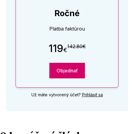
Ročné
Platba faktúrou
119
142.80€
€
Objednať
Už máte vytvorený účet?
Prihlásiť sa