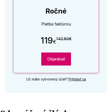
Ročné
Platba faktúrou
119
142.80€
€
Objednať
Už máte vytvorený účet?
Prihlásiť sa