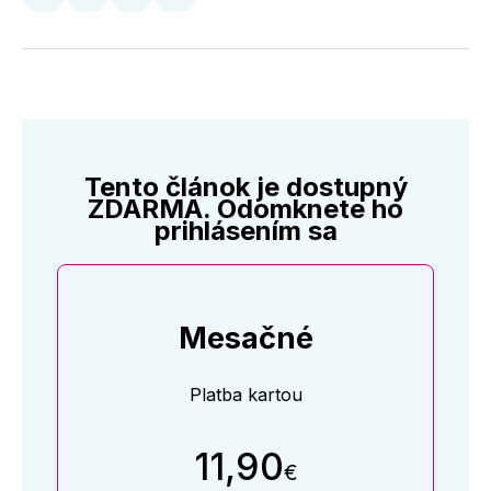
Zdieľať
Zdieľať
Zdieľať
Zdieľať
na
na
na
cez
Twitter
Facebooku
LinkedIne
E-
Mail
Tento článok je dostupný
ZDARMA. Odomknete ho
prihlásením sa
Mesačné
Platba kartou
11,90
€