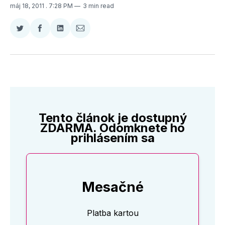
máj 18, 2011
. 7:28 PM
3 min read
Zdieľať
Zdieľať
Zdieľať
Zdieľať
na
na
na
cez
Twitter
Facebooku
LinkedIne
E-
Mail
Tento článok je dostupný
ZDARMA. Odomknete ho
prihlásením sa
Mesačné
Platba kartou