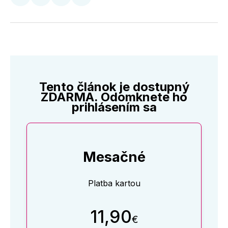
Zdieľať
Zdieľať
Zdieľať
Zdieľať
na
na
na
cez
Twitter
Facebooku
LinkedIne
E-
Mail
Tento článok je dostupný
ZDARMA. Odomknete ho
prihlásením sa
Mesačné
Platba kartou
11,90
€