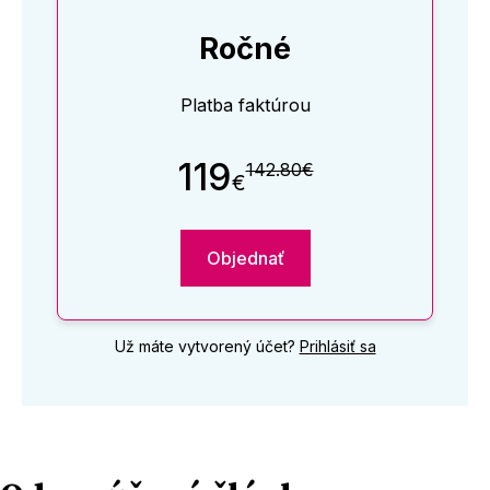
Ročné
Platba faktúrou
119
142.80€
€
Objednať
Už máte vytvorený účet?
Prihlásiť sa