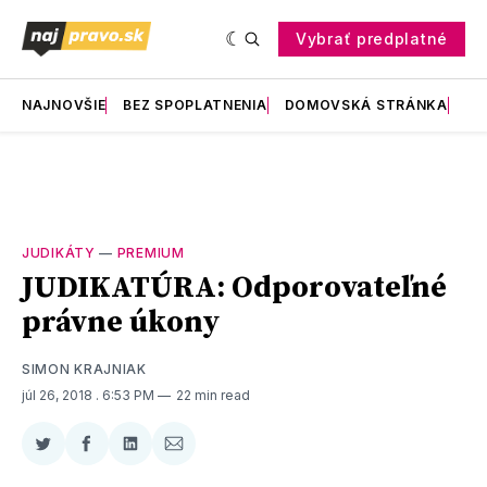
Vybrať predplatné
NAJNOVŠIE
BEZ SPOPLATNENIA
DOMOVSKÁ STRÁNKA
RE
JUDIKÁTY
—
PREMIUM
JUDIKATÚRA: Odporovateľné
právne úkony
SIMON KRAJNIAK
júl 26, 2018
. 6:53 PM
22 min read
Zdieľať
Zdieľať
Zdieľať
Zdieľať
na
na
na
cez