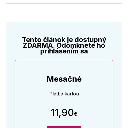
Twitter
Facebooku
LinkedIne
E-
Mail
Tento článok je dostupný
ZDARMA. Odomknete ho
prihlásením sa
Mesačné
Platba kartou
11,90
€