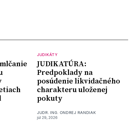
JUDIKÁTY
mlčanie
JUDIKATÚRA:
u
Predpoklady na
y
posúdenie likvidačného
etiach
charakteru uloženej
d
pokuty
JUDR. ING. ONDREJ RANDIAK
júl 29, 2026