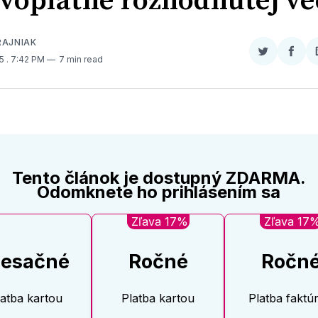
voplatne rozhodnutej ve
RAJNIAK
Zdieľať
Zdieľ
15
. 7:42 PM
7 min read
na
na
Twitter
Face
Tento článok je dostupný ZDARMA.
Odomknete ho prihlásením sa
Zľava 17%
Zľava 17
esačné
Ročné
Ročn
latba kartou
Platba kartou
Platba faktú