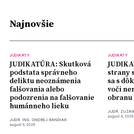
Najnovšie
JUDIKÁTY
JUDIKÁTY
JUDIKATÚRA: Skutková
JUDIKA
podstata správneho
strany 
deliktu neoznámenia
sa s dô
falšovania alebo
voči ne
podozrenia na falšovanie
obranu
humánneho lieku
JUDR. ZUZA
august 4, 2026
JUDR. ING. ONDREJ RANDIAK
august 5, 2026