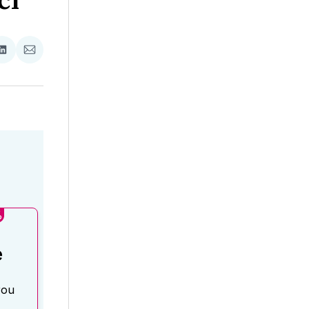
ci
ať
Zdieľať
Zdieľať
na
cez
booku
LinkedIne
E-
Mail
%
é
rou