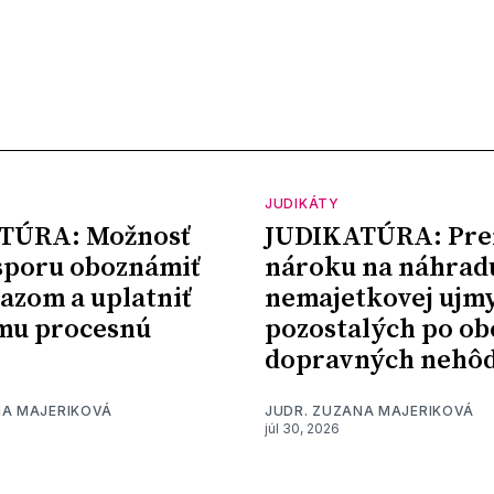
JUDIKÁTY
TÚRA: Možnosť
JUDIKATÚRA: Pre
sporu oboznámiť
nároku na náhrad
kazom a uplatniť
nemajetkovej ujm
mu procesnú
pozostalých po ob
dopravných nehô
NA MAJERIKOVÁ
JUDR. ZUZANA MAJERIKOVÁ
júl 30, 2026