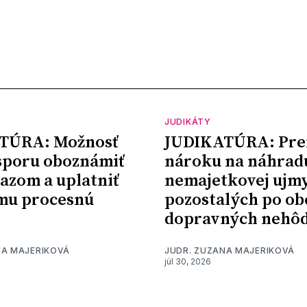
JUDIKÁTY
TÚRA: Možnosť
JUDIKATÚRA: Pre
sporu oboznámiť
nároku na náhrad
kazom a uplatniť
nemajetkovej ujm
mu procesnú
pozostalých po ob
dopravných nehô
NA MAJERIKOVÁ
JUDR. ZUZANA MAJERIKOVÁ
júl 30, 2026