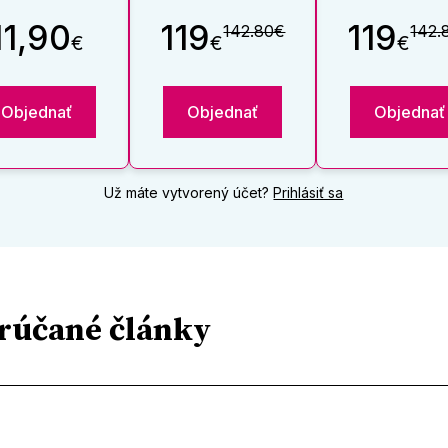
11,90
119
119
142.80€
142.
€
€
€
Objednať
Objednať
Objednať
Už máte vytvorený účet?
Prihlásiť sa
rúčané články