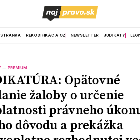
 STRÁNKA
REKODIFIKÁCIA OZ
NEWSLETTER
JUDIKÁTY
LEGI
Y
—
PREMIUM
DIKATÚRA: Opätovné
anie žaloby o určenie
latnosti právneho úkonu
ho dôvodu a prekážka