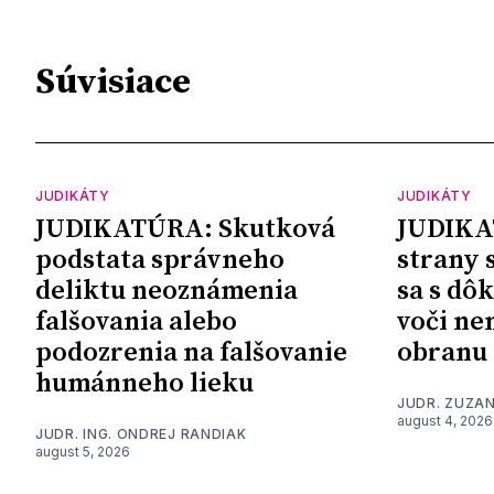
Súvisiace
JUDIKÁTY
JUDIKÁTY
JUDIKATÚRA: Skutková
JUDIKA
podstata správneho
strany 
deliktu neoznámenia
sa s dô
falšovania alebo
voči ne
podozrenia na falšovanie
obranu
humánneho lieku
JUDR. ZUZA
august 4, 2026
JUDR. ING. ONDREJ RANDIAK
august 5, 2026