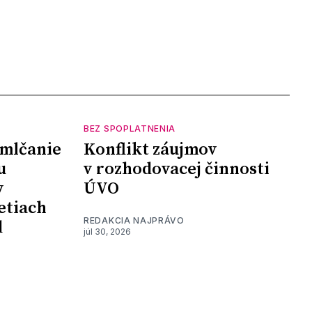
BEZ SPOPLATNENIA
mlčanie
Konflikt záujmov
u
v rozhodovacej činnosti
y
ÚVO
etiach
REDAKCIA NAJPRÁVO
d
júl 30, 2026