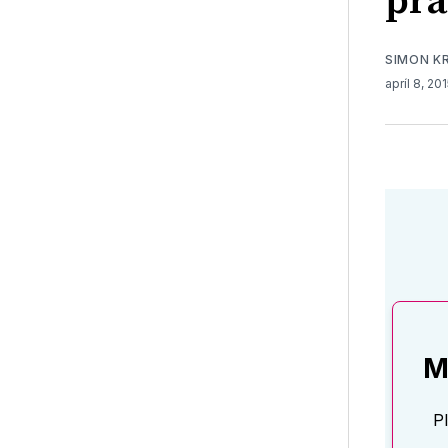
prá
SIMON K
apríl 8, 20
M
P