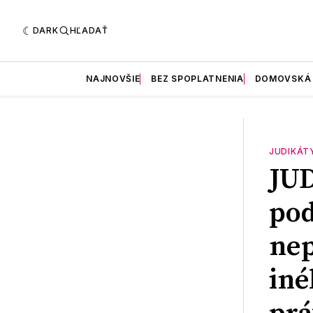
DARK
HĽADAŤ
NAJNOVŠIE
BEZ SPOPLATNENIA
DOMOVSKÁ
JUDIKÁT
JU
pod
nep
iné