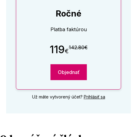
Ročné
Platba faktúrou
119
142.80€
€
Objednať
Už máte vytvorený účet?
Prihlásiť sa