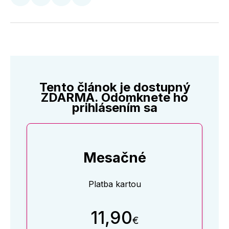
Zdieľať
Zdieľať
Zdieľať
Zdieľať
na
na
na
cez
Twitter
Facebooku
LinkedIne
E-
Mail
Tento článok je dostupný
ZDARMA. Odomknete ho
prihlásením sa
Mesačné
Platba kartou
11,90
€