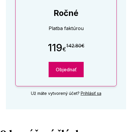
Ročné
Platba faktúrou
119
142.80€
€
Objednať
Už máte vytvorený účet?
Prihlásiť sa