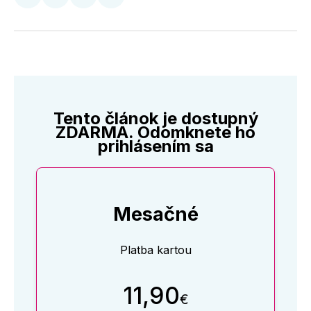
Zdieľať
Zdieľať
Zdieľať
Zdieľať
na
na
na
cez
Twitter
Facebooku
LinkedIne
E-
Mail
Tento článok je dostupný
ZDARMA. Odomknete ho
prihlásením sa
Mesačné
Platba kartou
11,90
€