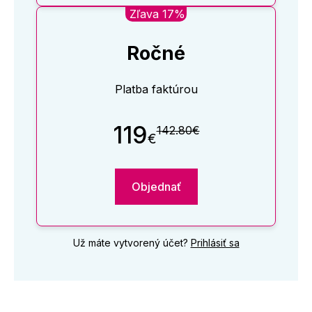
Zľava 17%
Ročné
Platba faktúrou
119
142.80€
€
Objednať
Už máte vytvorený účet?
Prihlásiť sa