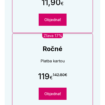
11,90
€
Objednať
Zľava 17%
Ročné
Platba kartou
119
142.80€
€
Objednať