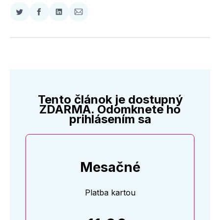
Zdieľať
Zdieľať
Zdieľať
Zdieľať
na
na
na
cez
Twitter
Facebooku
LinkedIne
E-
Mail
Tento článok je dostupný
ZDARMA. Odomknete ho
prihlásením sa
Mesačné
Platba kartou