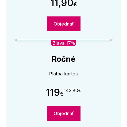
11,90
€
Objednať
Zľava 17%
Ročné
Platba kartou
119
142.80€
€
Objednať