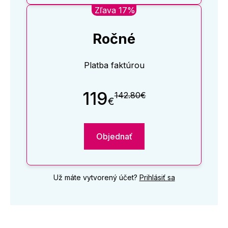
Zľava 17%
Ročné
Platba faktúrou
119
142.80€
€
Objednať
Už máte vytvorený účet?
Prihlásiť sa