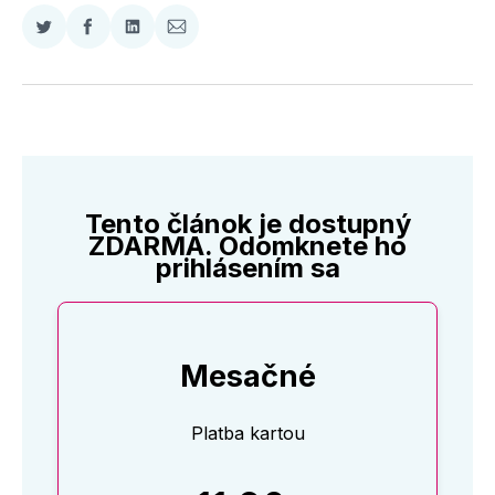
Zdieľať
Zdieľať
Zdieľať
Zdieľať
na
na
na
cez
Twitter
Facebooku
LinkedIne
E-
Mail
Tento článok je dostupný
ZDARMA. Odomknete ho
prihlásením sa
Mesačné
Platba kartou