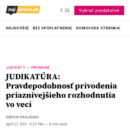
Vybrať predplatné
NAJNOVŠIE
BEZ SPOPLATNENIA
DOMOVSKÁ STRÁNKA
RE
JUDIKÁTY
—
PREMIUM
JUDIKATÚRA:
Pravdepodobnosť privodenia
priaznivejšieho rozhodnutia
vo veci
SIMON KRAJNIAK
apríl 27, 2011
. 5:27 PM
6 min read