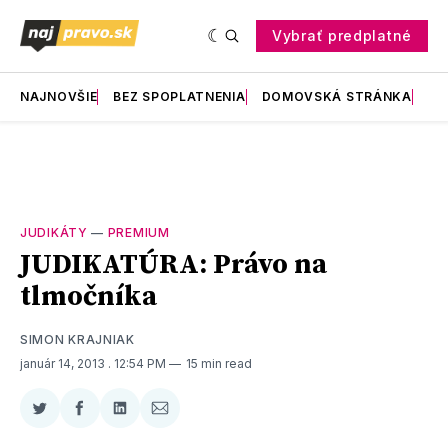
Vybrať predplatné
NAJNOVŠIE
BEZ SPOPLATNENIA
DOMOVSKÁ STRÁNKA
RE
JUDIKÁTY
—
PREMIUM
JUDIKATÚRA: Právo na
tlmočníka
SIMON KRAJNIAK
január 14, 2013
. 12:54 PM
15 min read
Zdieľať
Zdieľať
Zdieľať
Zdieľať
na
na
na
cez