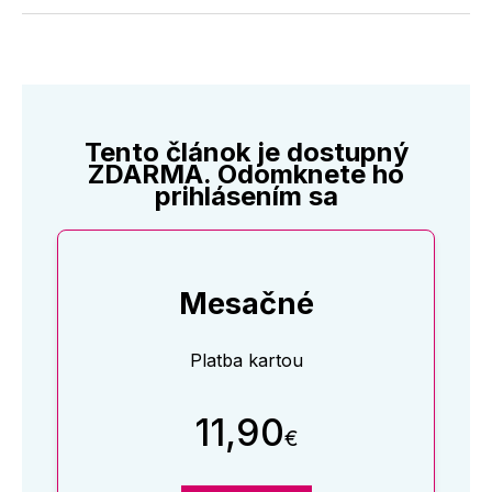
Twitter
Facebooku
LinkedIne
E-
Mail
Tento článok je dostupný
ZDARMA. Odomknete ho
prihlásením sa
Mesačné
Platba kartou
11,90
€