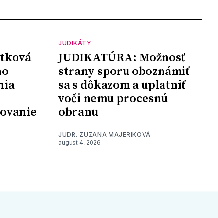
JUDIKÁTY
tková
JUDIKATÚRA: Možnosť
ho
strany sporu oboznámiť
nia
sa s dôkazom a uplatniť
voči nemu procesnú
šovanie
obranu
JUDR. ZUZANA MAJERIKOVÁ
august 4, 2026