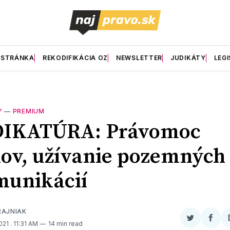
 STRÁNKA
REKODIFIKÁCIA OZ
NEWSLETTER
JUDIKÁTY
LEGI
Y
—
PREMIUM
DIKATÚRA: Právomoc
ov, užívanie pozemných
munikácií
RAJNIAK
Zdieľať
Zdieľ
2021
. 11:31 AM
14 min read