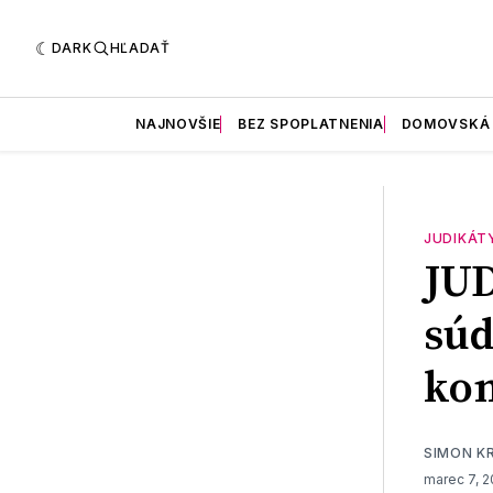
DARK
HĽADAŤ
NAJNOVŠIE
BEZ SPOPLATNENIA
DOMOVSKÁ
JUDIKÁT
JU
súd
ko
SIMON K
marec 7, 