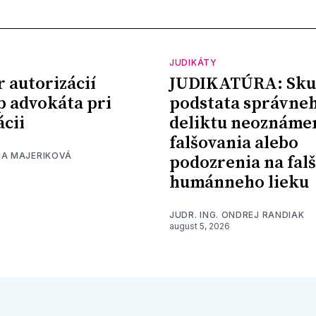
JUDIKÁTY
r autorizácií
JUDIKATÚRA: Sku
p advokáta pri
podstata správne
ácii
deliktu neoznáme
falšovania alebo
NA MAJERIKOVÁ
podozrenia na fal
humánneho lieku
JUDR. ING. ONDREJ RANDIAK
august 5, 2026