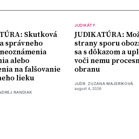
JUDIKÁTY
TÚRA: Skutková
JUDIKATÚRA: Mož
a správneho
strany sporu oboz
 neoznámenia
sa s dôkazom a upl
nia alebo
voči nemu proces
nia na falšovanie
obranu
eho lieku
JUDR. ZUZANA MAJERIKOVÁ
august 4, 2026
ONDREJ RANDIAK