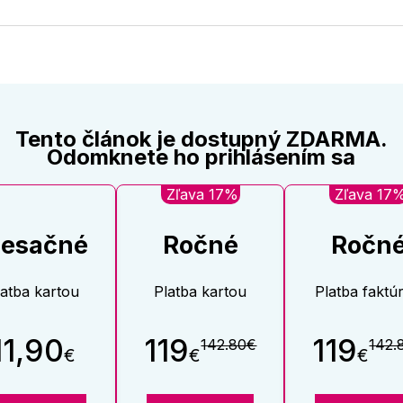
na
na
Twitter
Face
Tento článok je dostupný ZDARMA.
Odomknete ho prihlásením sa
Zľava 17%
Zľava 17
esačné
Ročné
Ročn
latba kartou
Platba kartou
Platba faktú
11,90
119
119
142.80€
142.
€
€
€