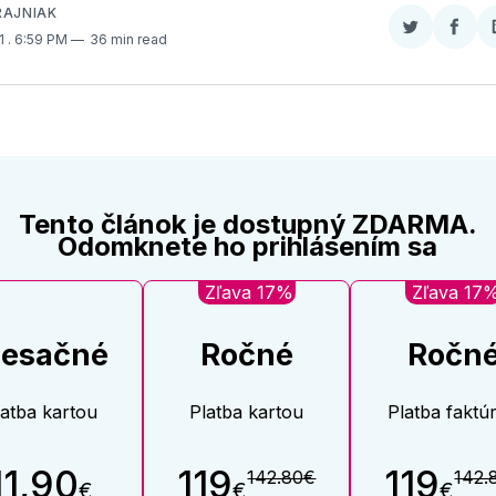
RAJNIAK
Zdieľať
Zdieľ
11
. 6:59 PM
36 min read
na
na
Twitter
Face
Tento článok je dostupný ZDARMA.
Odomknete ho prihlásením sa
Zľava 17%
Zľava 17
esačné
Ročné
Ročn
latba kartou
Platba kartou
Platba faktú
11,90
119
119
142.80€
142.
€
€
€