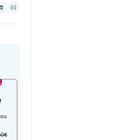
ať
Zdieľať
Zdieľať
na
cez
booku
LinkedIne
E-
Mail
%
é
rou
80€