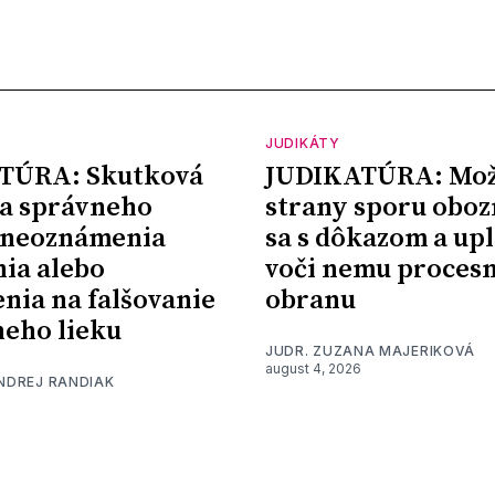
JUDIKÁTY
TÚRA: Skutková
JUDIKATÚRA: Mož
a správneho
strany sporu oboz
 neoznámenia
sa s dôkazom a upl
nia alebo
voči nemu proces
nia na falšovanie
obranu
eho lieku
JUDR. ZUZANA MAJERIKOVÁ
august 4, 2026
ONDREJ RANDIAK