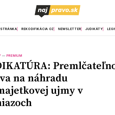
 STRÁNKA
REKODIFIKÁCIA OZ
NEWSLETTER
JUDIKÁTY
LEGI
Y
—
PREMIUM
DIKATÚRA: Premlčateľno
va na náhradu
ajetkovej ujmy v
iazoch