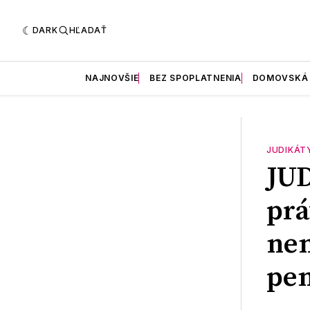
DARK
HĽADAŤ
NAJNOVŠIE
BEZ SPOPLATNENIA
DOMOVSKÁ
JUDIKÁT
JU
prá
nem
pen