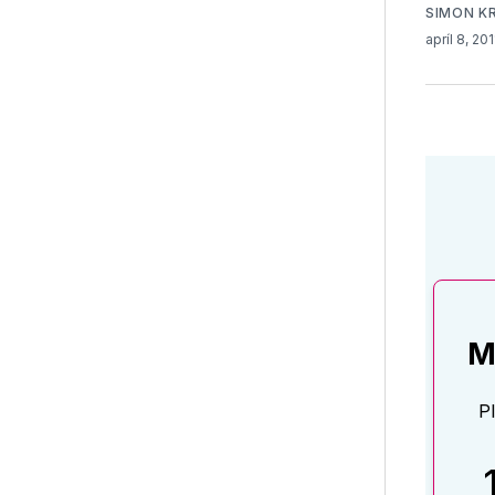
SIMON K
apríl 8, 20
M
P