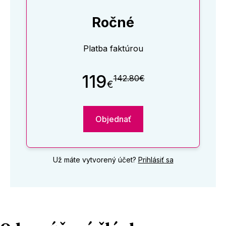
Ročné
Platba faktúrou
119
142.80€
€
Objednať
Už máte vytvorený účet?
Prihlásiť sa