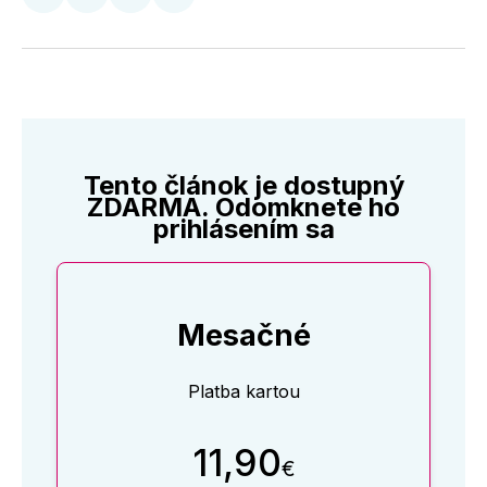
Zdieľať
Zdieľať
Zdieľať
Zdieľať
na
na
na
cez
Twitter
Facebooku
LinkedIne
E-
Mail
Tento článok je dostupný
ZDARMA. Odomknete ho
prihlásením sa
Mesačné
Platba kartou
11,90
€