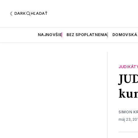
DARK
HĽADAŤ
NAJNOVŠIE
BEZ SPOPLATNENIA
DOMOVSKÁ
JUDIKÁT
JUD
kum
SIMON K
máj 23, 20