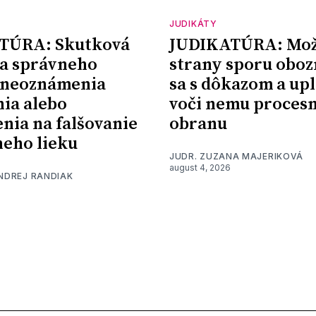
JUDIKÁTY
TÚRA: Skutková
JUDIKATÚRA: Mož
a správneho
strany sporu oboz
 neoznámenia
sa s dôkazom a upl
nia alebo
voči nemu proces
nia na falšovanie
obranu
eho lieku
JUDR. ZUZANA MAJERIKOVÁ
august 4, 2026
ONDREJ RANDIAK