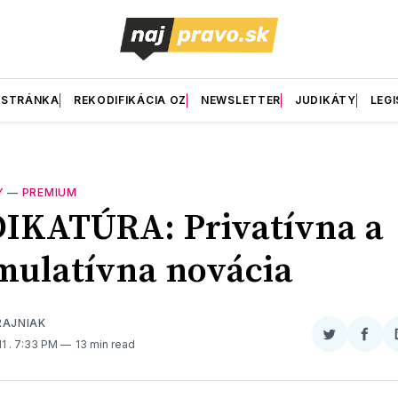
 STRÁNKA
REKODIFIKÁCIA OZ
NEWSLETTER
JUDIKÁTY
LEGI
Y
—
PREMIUM
IKATÚRA: Privatívna a
ulatívna novácia
RAJNIAK
Zdieľať
Zdieľ
11
. 7:33 PM
13 min read
na
na
Twitter
Face