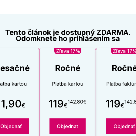
Tento článok je dostupný ZDARMA.
Odomknete ho prihlásením sa
Zľava 17%
Zľava 17
esačné
Ročné
Ročn
latba kartou
Platba kartou
Platba faktú
11,90
119
119
142.80€
142.
€
€
€
Objednať
Objednať
Objednať