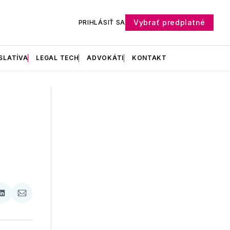
Vybrať predplatné
PRIHLÁSIŤ SA
SLATÍVA
LEGAL TECH
ADVOKÁTI
KONTAKT
ať
Zdieľať
Zdieľať
na
cez
booku
LinkedIne
E-
Mail