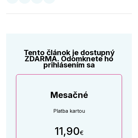
Zdieľať
Zdieľať
Zdieľať
Zdieľať
na
na
na
cez
Twitter
Facebooku
LinkedIne
E-
Mail
Tento článok je dostupný
ZDARMA. Odomknete ho
prihlásením sa
Mesačné
Platba kartou
11,90
€