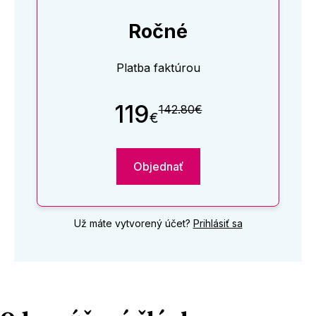
Ročné
Platba faktúrou
119
142.80€
€
Objednať
Už máte vytvorený účet?
Prihlásiť sa