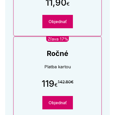
11,90
€
Objednať
Zľava 17%
Ročné
Platba kartou
119
142.80€
€
Objednať