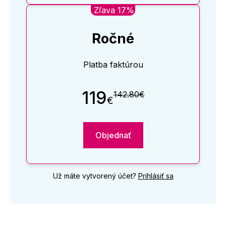
Zľava 17%
Ročné
Platba faktúrou
119
142.80€
€
Objednať
Už máte vytvorený účet?
Prihlásiť sa