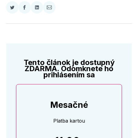
Zdieľať
Zdieľať
Zdieľať
Zdieľať
na
na
na
cez
Twitter
Facebooku
LinkedIne
E-
Mail
Tento článok je dostupný
ZDARMA. Odomknete ho
prihlásením sa
Mesačné
Platba kartou