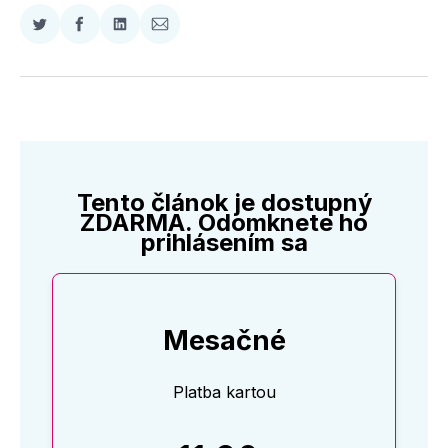
Zdieľať
Zdieľať
Zdieľať
Zdieľať
na
na
na
cez
Twitter
Facebooku
LinkedIne
E-
Mail
Tento článok je dostupný
ZDARMA. Odomknete ho
prihlásením sa
Mesačné
Platba kartou