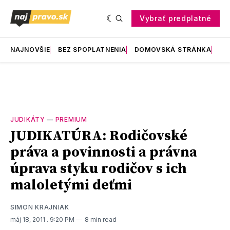
Vybrať predplatné
NAJNOVŠIE
BEZ SPOPLATNENIA
DOMOVSKÁ STRÁNKA
RE
JUDIKÁTY
—
PREMIUM
JUDIKATÚRA: Rodičovské
práva a povinnosti a právna
úprava styku rodičov s ich
maloletými deťmi
SIMON KRAJNIAK
máj 18, 2011
. 9:20 PM
8 min read