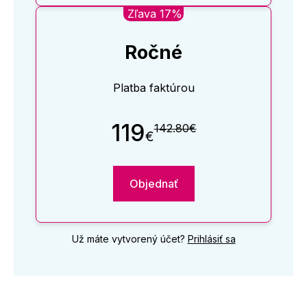
Zľava 17%
Ročné
Platba faktúrou
119
142.80€
€
Objednať
Už máte vytvorený účet?
Prihlásiť sa