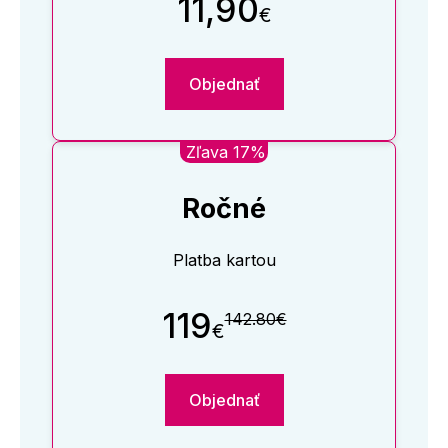
11,90
€
Objednať
Zľava 17%
Ročné
Platba kartou
119
142.80€
€
Objednať