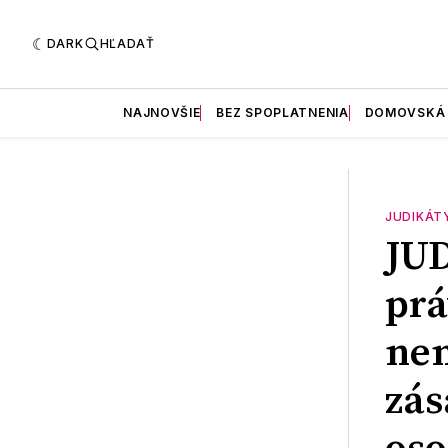
DARK
HĽADAŤ
NAJNOVŠIE
BEZ SPOPLATNENIA
DOMOVSKÁ
JUDIKÁT
JU
prá
nem
zás