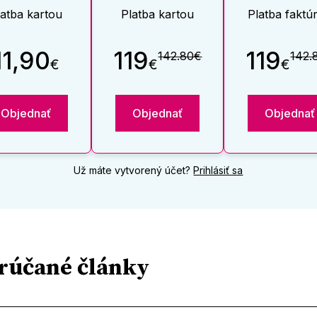
latba kartou
Platba kartou
Platba faktú
11,90
119
119
142.80€
142.
€
€
€
Objednať
Objednať
Objednať
Už máte vytvorený účet?
Prihlásiť sa
rúčané články