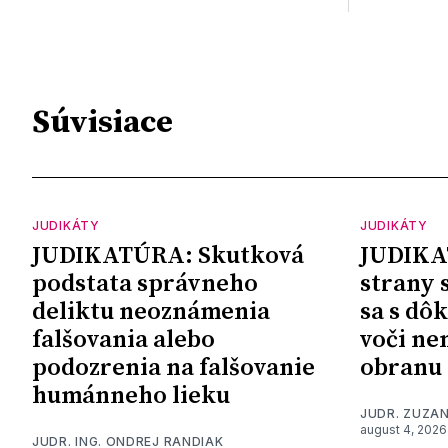
Súvisiace
JUDIKÁTY
JUDIKÁTY
JUDIKATÚRA: Skutková
JUDIKA
podstata správneho
strany 
deliktu neoznámenia
sa s dô
falšovania alebo
voči ne
podozrenia na falšovanie
obranu
humánneho lieku
JUDR. ZUZA
august 4, 2026
JUDR. ING. ONDREJ RANDIAK