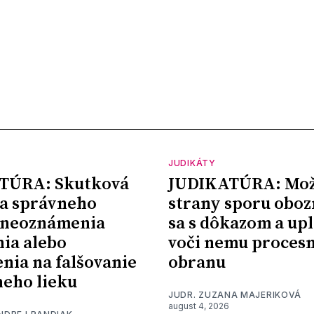
JUDIKÁTY
TÚRA: Skutková
JUDIKATÚRA: Mož
a správneho
strany sporu oboz
 neoznámenia
sa s dôkazom a upl
nia alebo
voči nemu proces
nia na falšovanie
obranu
eho lieku
JUDR. ZUZANA MAJERIKOVÁ
august 4, 2026