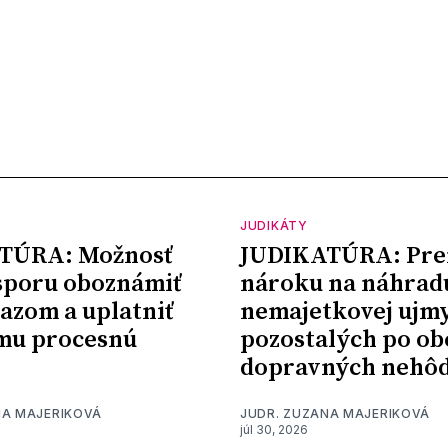
JUDIKÁTY
TÚRA: Možnosť
JUDIKATÚRA: Pre
sporu oboznámiť
nároku na náhrad
kazom a uplatniť
nemajetkovej ujm
mu procesnú
pozostalých po ob
dopravných nehô
NA MAJERIKOVÁ
JUDR. ZUZANA MAJERIKOVÁ
júl 30, 2026