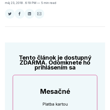
máj 23, 2018
. 6:19 PM
5 min read
Zdieľať
Zdieľať
Zdieľať
Zdieľať
na
na
na
cez
Twitter
Facebooku
LinkedIne
E-
Mail
Tento článok je dostupný
ZDARMA. Odomknete ho
prihlásením sa
Mesačné
Platba kartou