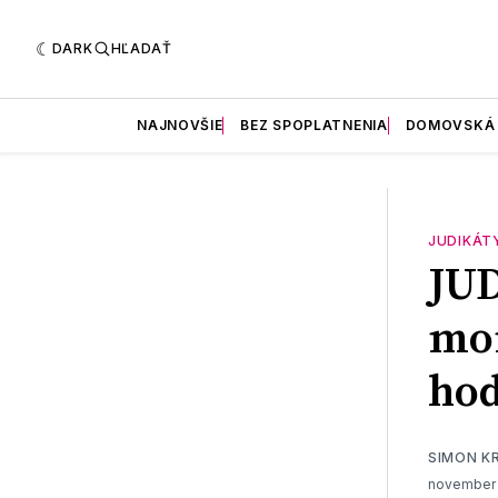
DARK
HĽADAŤ
NAJNOVŠIE
BEZ SPOPLATNENIA
DOMOVSKÁ
JUDIKÁT
JU
mom
ho
SIMON K
november 