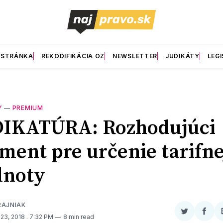
 STRÁNKA
REKODIFIKÁCIA OZ
NEWSLETTER
JUDIKÁTY
LEGI
Y
—
PREMIUM
DIKATÚRA: Rozhodujúci
ent pre určenie tarifne
dnoty
RAJNIAK
Zdieľať
Zdieľ
23, 2018
. 7:32 PM
8 min read