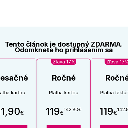
na
na
Twitter
Face
Tento článok je dostupný ZDARMA.
Odomknete ho prihlásením sa
Zľava 17%
Zľava 17
esačné
Ročné
Ročn
latba kartou
Platba kartou
Platba faktú
11,90
119
119
142.80€
142.
€
€
€