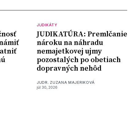
JUDIKÁTY
nosť
JUDIKATÚRA: Premlčanie
námiť
nároku na náhradu
atniť
nemajetkovej ujmy
nú
pozostalých po obetiach
dopravných nehôd
JUDR. ZUZANA MAJERIKOVÁ
júl 30, 2026