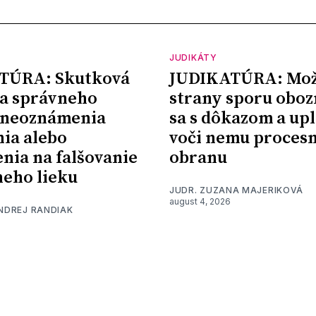
JUDIKÁTY
TÚRA: Skutková
JUDIKATÚRA: Mož
a správneho
strany sporu oboz
 neoznámenia
sa s dôkazom a upl
nia alebo
voči nemu proces
nia na falšovanie
obranu
eho lieku
JUDR. ZUZANA MAJERIKOVÁ
august 4, 2026
ONDREJ RANDIAK