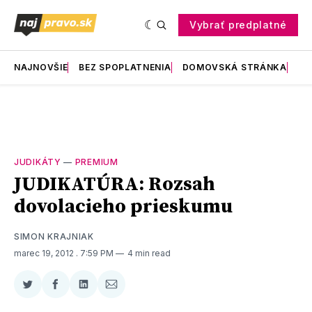
Vybrať predplatné
NAJNOVŠIE
BEZ SPOPLATNENIA
DOMOVSKÁ STRÁNKA
RE
JUDIKÁTY
—
PREMIUM
JUDIKATÚRA: Rozsah
dovolacieho prieskumu
SIMON KRAJNIAK
marec 19, 2012
. 7:59 PM
4 min read
Zdieľať
Zdieľať
Zdieľať
Zdieľať
na
na
na
cez