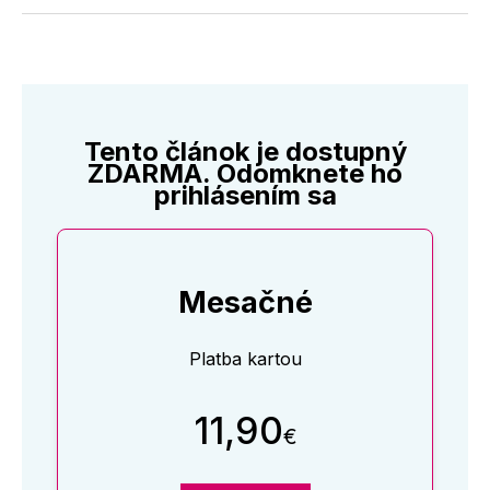
Twitter
Facebooku
LinkedIne
E-
Mail
Tento článok je dostupný
ZDARMA. Odomknete ho
prihlásením sa
Mesačné
Platba kartou
11,90
€