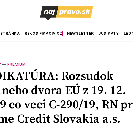
 STRÁNKA
REKODIFIKÁCIA OZ
NEWSLETTER
JUDIKÁTY
LEGI
Y
—
PREMIUM
DIKATÚRA: Rozsudok
neho dvora EÚ z 19. 12.
9 co veci C‑290/19, RN pr
e Credit Slovakia a.s.