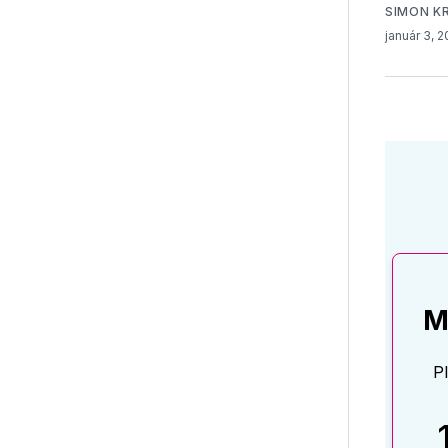
SIMON K
január 3, 
M
P