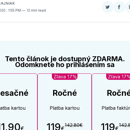
RAJNIAK
Zdieľať
Zdieľ
2020
. 1:55 PM
12 min read
na
na
Twitter
Face
Tento článok je dostupný ZDARMA.
Odomknete ho prihlásením sa
Zľava 17%
Zľava 17
esačné
Ročné
Ročn
latba kartou
Platba kartou
Platba faktú
11,90
119
119
142.80€
142.
€
€
€