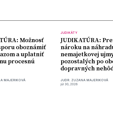
JUDIKÁTY
TÚRA: Možnosť
JUDIKATÚRA: Pre
sporu oboznámiť
nároku na náhrad
kazom a uplatniť
nemajetkovej ujm
mu procesnú
pozostalých po ob
dopravných nehô
NA MAJERIKOVÁ
JUDR. ZUZANA MAJERIKOVÁ
júl 30, 2026