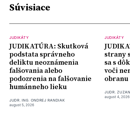
Súvisiace
JUDIKÁTY
JUDIKÁTY
JUDIKATÚRA: Skutková
JUDIKA
podstata správneho
strany 
deliktu neoznámenia
sa s dô
falšovania alebo
voči ne
podozrenia na falšovanie
obranu
humánneho lieku
JUDR. ZUZA
august 4, 2026
JUDR. ING. ONDREJ RANDIAK
august 5, 2026