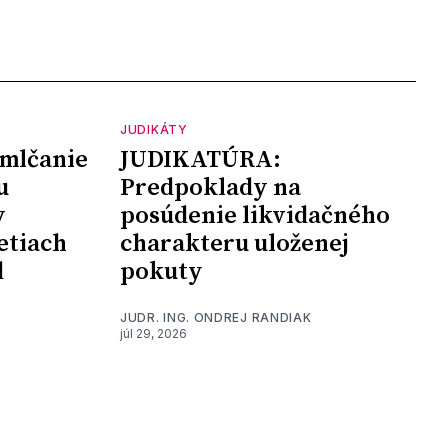
JUDIKÁTY
mlčanie
JUDIKATÚRA:
u
Predpoklady na
y
posúdenie likvidačného
etiach
charakteru uloženej
d
pokuty
JUDR. ING. ONDREJ RANDIAK
júl 29, 2026