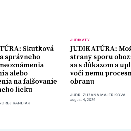
JUDIKÁTY
TÚRA: Skutková
JUDIKATÚRA: Mož
a správneho
strany sporu oboz
 neoznámenia
sa s dôkazom a upl
nia alebo
voči nemu proces
nia na falšovanie
obranu
eho lieku
JUDR. ZUZANA MAJERIKOVÁ
august 4, 2026
ONDREJ RANDIAK