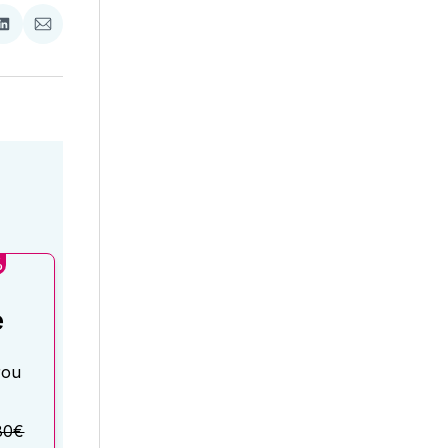
ať
Zdieľať
Zdieľať
na
cez
booku
LinkedIne
E-
Mail
%
é
rou
80€