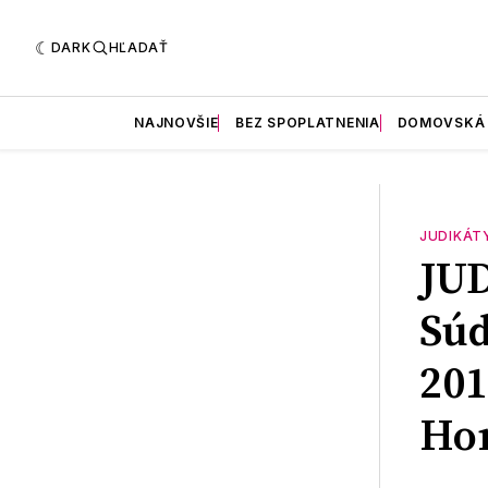
DARK
HĽADAŤ
NAJNOVŠIE
BEZ SPOPLATNENIA
DOMOVSKÁ
JUDIKÁT
JU
Súd
201
Hom