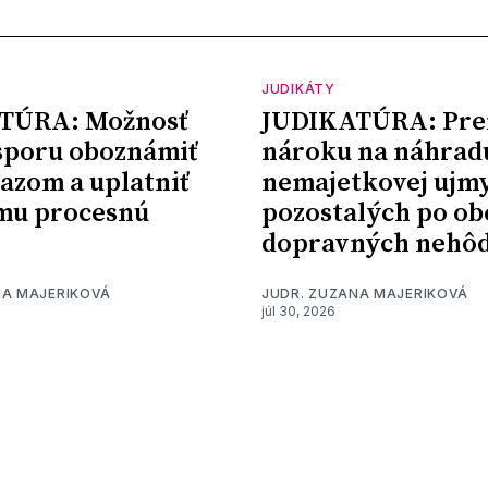
JUDIKÁTY
TÚRA: Možnosť
JUDIKATÚRA: Pre
sporu oboznámiť
nároku na náhrad
kazom a uplatniť
nemajetkovej ujm
mu procesnú
pozostalých po ob
dopravných nehô
NA MAJERIKOVÁ
JUDR. ZUZANA MAJERIKOVÁ
júl 30, 2026