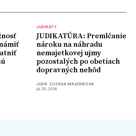
JUDIKÁTY
nosť
JUDIKATÚRA: Premlčanie
námiť
nároku na náhradu
atniť
nemajetkovej ujmy
nú
pozostalých po obetiach
dopravných nehôd
JUDR. ZUZANA MAJERIKOVÁ
júl 30, 2026