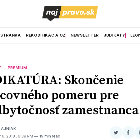
 STRÁNKA
REKODIFIKÁCIA OZ
NEWSLETTER
JUDIKÁTY
LEGI
Y
—
PREMIUM
DIKATÚRA: Skončenie
acovného pomeru pre
dbytočnosť zamestnanca
RAJNIAK
Zdieľať
Zdieľ
 6, 2018
. 6:39 PM
19 min read