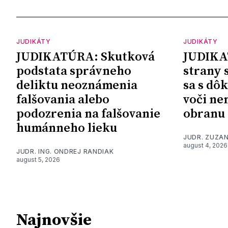
JUDIKÁTY
JUDIKÁTY
JUDIKATÚRA: Skutková
JUDIKA
podstata správneho
strany 
deliktu neoznámenia
sa s dô
falšovania alebo
voči ne
podozrenia na falšovanie
obranu
humánneho lieku
JUDR. ZUZA
august 4, 2026
JUDR. ING. ONDREJ RANDIAK
august 5, 2026
Najnovšie