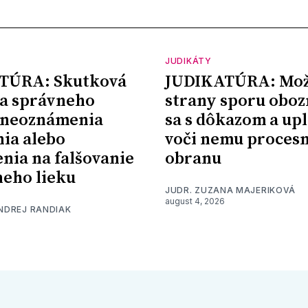
JUDIKÁTY
TÚRA: Skutková
JUDIKATÚRA: Mož
a správneho
strany sporu oboz
 neoznámenia
sa s dôkazom a upl
nia alebo
voči nemu proces
nia na falšovanie
obranu
eho lieku
JUDR. ZUZANA MAJERIKOVÁ
august 4, 2026
ONDREJ RANDIAK