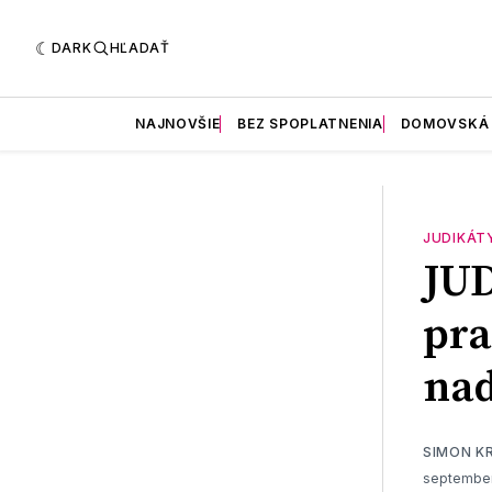
DARK
HĽADAŤ
NAJNOVŠIE
BEZ SPOPLATNENIA
DOMOVSKÁ
JUDIKÁT
JU
pr
na
SIMON K
september