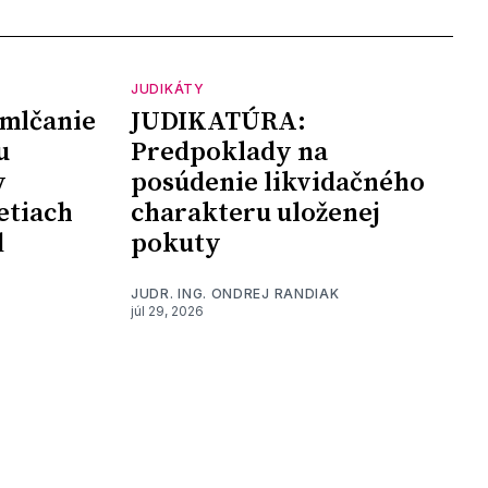
JUDIKÁTY
mlčanie
JUDIKATÚRA:
u
Predpoklady na
y
posúdenie likvidačného
etiach
charakteru uloženej
d
pokuty
JUDR. ING. ONDREJ RANDIAK
júl 29, 2026