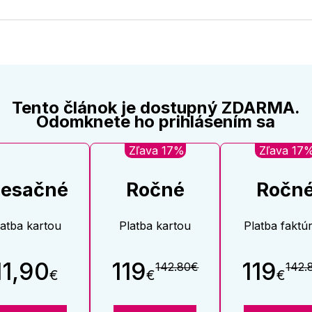
na
na
Twitter
Face
Tento článok je dostupný ZDARMA.
Odomknete ho prihlásením sa
Zľava 17%
Zľava 17
esačné
Ročné
Ročn
latba kartou
Platba kartou
Platba faktú
11,90
119
119
142.80€
142.
€
€
€