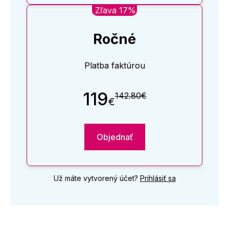
Zľava 17%
Ročné
Platba faktúrou
119
142.80€
€
Objednať
Už máte vytvorený účet?
Prihlásiť sa