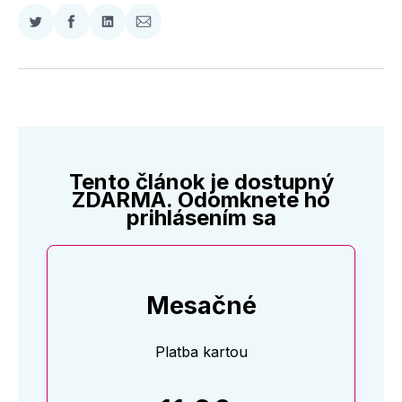
Zdieľať
Zdieľať
Zdieľať
Zdieľať
na
na
na
cez
Twitter
Facebooku
LinkedIne
E-
Mail
Tento článok je dostupný
ZDARMA. Odomknete ho
prihlásením sa
Mesačné
Platba kartou