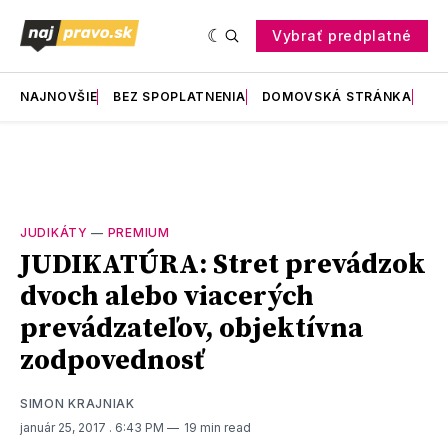
Vybrať predplatné
NAJNOVŠIE
BEZ SPOPLATNENIA
DOMOVSKÁ STRÁNKA
RE
JUDIKÁTY
—
PREMIUM
JUDIKATÚRA: Stret prevádzok
dvoch alebo viacerých
prevádzateľov, objektívna
zodpovednosť
SIMON KRAJNIAK
január 25, 2017
. 6:43 PM
19 min read