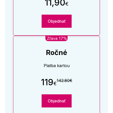
11,90
€
Objednať
Zľava 17%
Ročné
Platba kartou
119
142.80€
€
Objednať