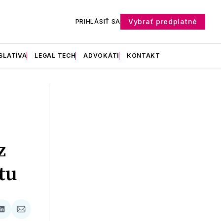
Vybrať predplatné
PRIHLÁSIŤ SA
SLATÍVA
LEGAL TECH
ADVOKÁTI
KONTAKT
z
tu
ať
Zdieľať
Zdieľať