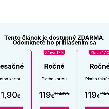
na
na
Twitter
Face
Tento článok je dostupný ZDARMA.
Odomknete ho prihlásením sa
Zľava 17%
Zľava 17
esačné
Ročné
Ročn
latba kartou
Platba kartou
Platba faktú
11,90
119
119
142.80€
142.
€
€
€