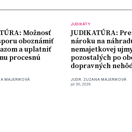
JUDIKÁTY
TÚRA: Možnosť
JUDIKATÚRA: Pre
sporu oboznámiť
nároku na náhrad
kazom a uplatniť
nemajetkovej ujm
mu procesnú
pozostalých po ob
dopravných nehô
NA MAJERIKOVÁ
JUDR. ZUZANA MAJERIKOVÁ
júl 30, 2026