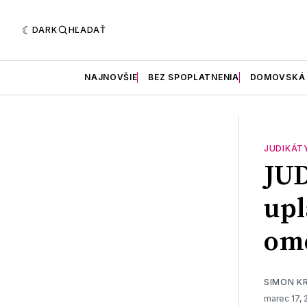
DARK
HĽADAŤ
NAJNOVŠIE
BEZ SPOPLATNENIA
DOMOVSKÁ
JUDIKÁT
JU
upl
ome
SIMON K
marec 17, 