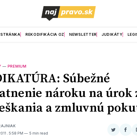
 STRÁNKA
REKODIFIKÁCIA OZ
NEWSLETTER
JUDIKÁTY
LEGI
Y
—
PREMIUM
DIKATÚRA: Súbežné
atnenie nároku na úrok 
škania a zmluvnú poku
RAJNIAK
Zdieľať
Zdieľ
2011
. 5:58 PM
5 min read