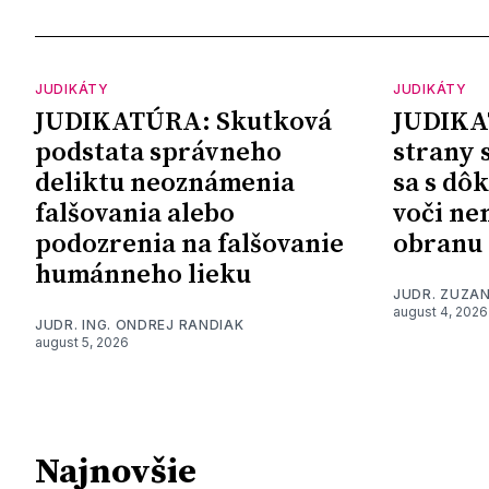
JUDIKÁTY
JUDIKÁTY
JUDIKATÚRA: Skutková
JUDIKA
podstata správneho
strany 
deliktu neoznámenia
sa s dô
falšovania alebo
voči ne
podozrenia na falšovanie
obranu
humánneho lieku
JUDR. ZUZA
august 4, 2026
JUDR. ING. ONDREJ RANDIAK
august 5, 2026
Najnovšie