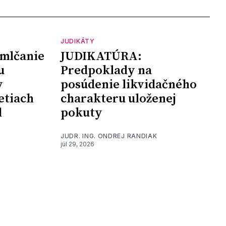
JUDIKÁTY
mlčanie
JUDIKATÚRA:
u
Predpoklady na
y
posúdenie likvidačného
etiach
charakteru uloženej
d
pokuty
JUDR. ING. ONDREJ RANDIAK
júl 29, 2026