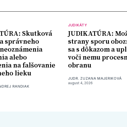
JUDIKÁTY
TÚRA: Skutková
JUDIKATÚRA: Mož
a správneho
strany sporu oboz
 neoznámenia
sa s dôkazom a upl
nia alebo
voči nemu proces
nia na falšovanie
obranu
eho lieku
JUDR. ZUZANA MAJERIKOVÁ
august 4, 2026
ONDREJ RANDIAK