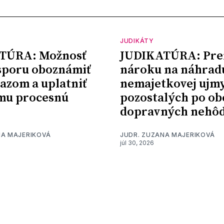
JUDIKÁTY
TÚRA: Možnosť
JUDIKATÚRA: Pre
sporu oboznámiť
nároku na náhrad
kazom a uplatniť
nemajetkovej ujm
mu procesnú
pozostalých po ob
dopravných nehô
NA MAJERIKOVÁ
JUDR. ZUZANA MAJERIKOVÁ
júl 30, 2026