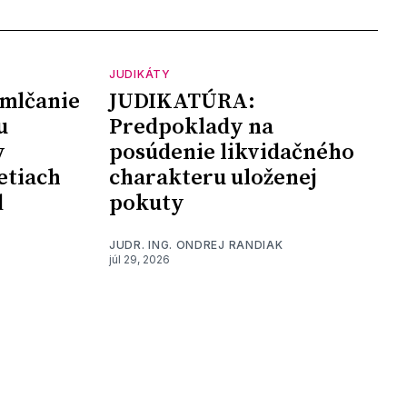
JUDIKÁTY
mlčanie
JUDIKATÚRA:
u
Predpoklady na
y
posúdenie likvidačného
etiach
charakteru uloženej
d
pokuty
JUDR. ING. ONDREJ RANDIAK
júl 29, 2026