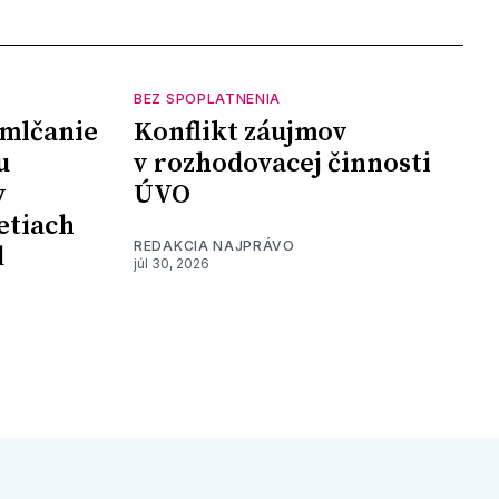
BEZ SPOPLATNENIA
mlčanie
Konflikt záujmov
u
v rozhodovacej činnosti
y
ÚVO
etiach
REDAKCIA NAJPRÁVO
d
júl 30, 2026