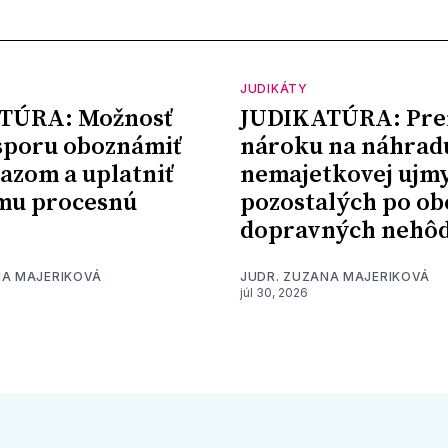
JUDIKÁTY
TÚRA: Možnosť
JUDIKATÚRA: Pre
sporu oboznámiť
nároku na náhrad
kazom a uplatniť
nemajetkovej ujm
mu procesnú
pozostalých po ob
dopravných nehô
NA MAJERIKOVÁ
JUDR. ZUZANA MAJERIKOVÁ
júl 30, 2026