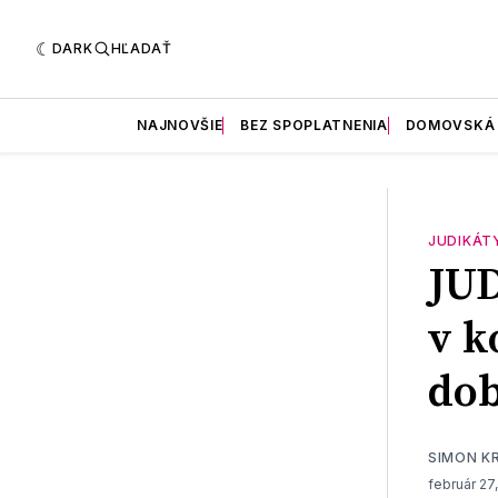
DARK
HĽADAŤ
NAJNOVŠIE
BEZ SPOPLATNENIA
DOMOVSKÁ
JUDIKÁT
JUD
v k
dob
SIMON K
február 27