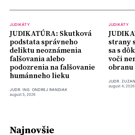
JUDIKÁTY
JUDIKÁTY
JUDIKATÚRA: Skutková
JUDIKA
podstata správneho
strany 
deliktu neoznámenia
sa s dô
falšovania alebo
voči ne
podozrenia na falšovanie
obranu
humánneho lieku
JUDR. ZUZA
august 4, 2026
JUDR. ING. ONDREJ RANDIAK
august 5, 2026
Najnovšie