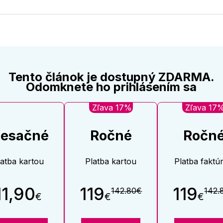
na
na
Twitter
Face
Tento článok je dostupný ZDARMA.
Odomknete ho prihlásením sa
Zľava 17%
Zľava 17
esačné
Ročné
Ročn
latba kartou
Platba kartou
Platba faktú
11,90
119
119
142.80€
142.
€
€
€