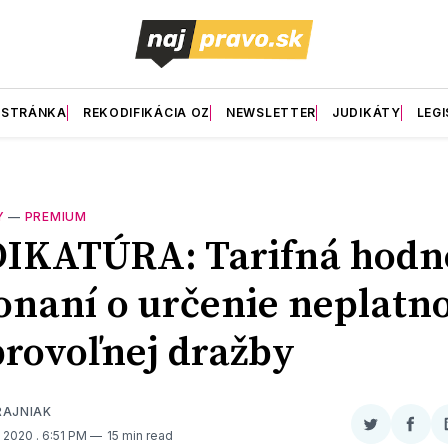
 STRÁNKA
REKODIFIKÁCIA OZ
NEWSLETTER
JUDIKÁTY
LEGI
Y
—
PREMIUM
IKATÚRA: Tarifná hodn
onaní o určenie neplatno
rovoľnej dražby
RAJNIAK
Zdieľať
Zdieľ
, 2020
. 6:51 PM
15 min read