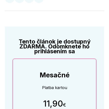
Zdieľať
Zdieľať
Zdieľať
Zdieľať
na
na
na
cez
Twitter
Facebooku
LinkedIne
E-
Mail
Tento článok je dostupný
ZDARMA. Odomknete ho
prihlásením sa
Mesačné
Platba kartou
11,90
€