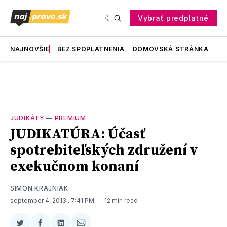
Vybrať predplatné
NAJNOVŠIE
BEZ SPOPLATNENIA
DOMOVSKÁ STRÁNKA
RE
JUDIKÁTY
—
PREMIUM
JUDIKATÚRA: Účasť
spotrebiteľských združení v
exekučnom konaní
SIMON KRAJNIAK
september 4, 2013
. 7:41 PM
12 min read