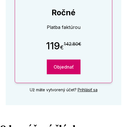
Ročné
Platba faktúrou
119
142.80€
€
Objednať
Už máte vytvorený účet?
Prihlásiť sa