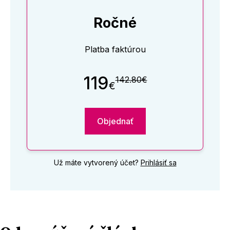
Ročné
Platba faktúrou
119
142.80€
€
Objednať
Už máte vytvorený účet?
Prihlásiť sa