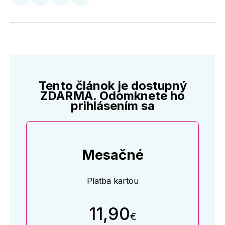
Zdieľať
Zdieľať
Zdieľať
Zdieľať
na
na
na
cez
Twitter
Facebooku
LinkedIne
E-
Mail
Tento článok je dostupný
ZDARMA. Odomknete ho
prihlásením sa
Mesačné
Platba kartou
11,90
€