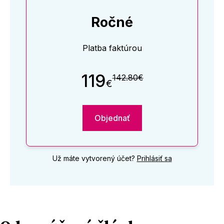
Ročné
Platba faktúrou
119
142.80€
€
Objednať
Už máte vytvorený účet?
Prihlásiť sa