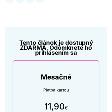
Zdieľať
Zdieľať
Zdieľať
Zdieľať
na
na
na
cez
Twitter
Facebooku
LinkedIne
E-
Mail
Tento článok je dostupný
ZDARMA. Odomknete ho
prihlásením sa
Mesačné
Platba kartou
11,90
€